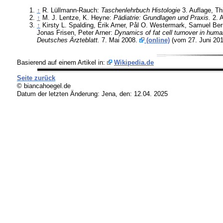
↑
R. Lüllmann-Rauch:
Taschenlehrbuch Histologie
3. Auflage, T
↑
M. J. Lentze, K. Heyne:
Pädiatrie: Grundlagen und Praxis.
2. A
↑
Kirsty L. Spalding, Erik Arner, Pål O. Westermark, Samuel Be
Jonas Frisen, Peter Arner:
Dynamics of fat cell turnover in huma
Deutsches Ärzteblatt.
7. Mai 2008.
(online)
(vom 27. Juni 20
Basierend auf einem Artikel in:
Wikipedia.de
Seite zurück
© biancahoegel.de
Datum der letzten Änderung:
Jena, den: 12.04. 2025