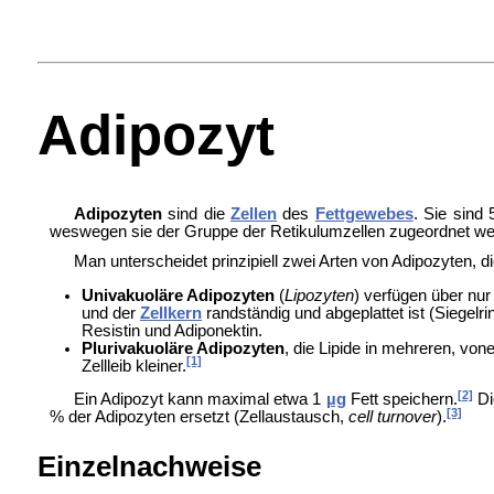
Adipozyt
Adipozyten
sind die
Zellen
des
Fettgewebes
. Sie sind
weswegen sie der Gruppe der
Retikulumzellen zugeordnet we
Man unterscheidet prinzipiell zwei Arten von Adipozyten, d
Univakuoläre Adipozyten
(
Lipozyten
) verfügen über nur
und der
Zellkern
randständig und abgeplattet ist (Siegelr
Resistin und
Adiponektin.
Plurivakuoläre Adipozyten
, die Lipide in mehreren, vo
[1]
Zellleib kleiner.
[2]
Ein Adipozyt kann maximal etwa 1
µg
Fett speichern.
Di
[3]
% der Adipozyten ersetzt (
Zellaustausch,
cell turnover
).
Einzelnachweise