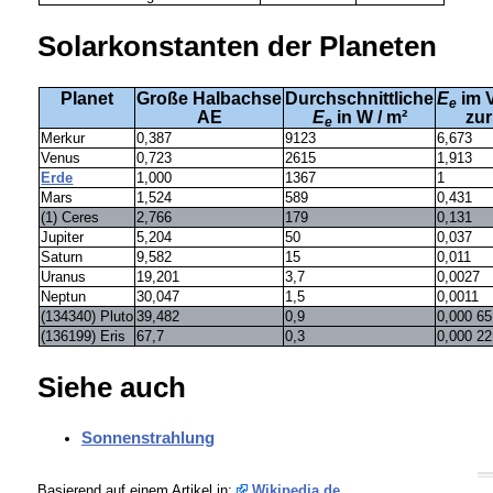
Solarkonstanten der Planeten
Planet
Große Halbachse
Durchschnittliche
E
im V
e
AE
E
in W / m²
zur
e
Merkur
0,387
9123
6,673
Venus
0,723
2615
1,913
Erde
1,000
1367
1
Mars
1,524
589
0,431
(1) Ceres
2,766
179
0,131
Jupiter
5,204
50
0,037
Saturn
9,582
15
0,011
Uranus
19,201
3,7
0,0027
Neptun
30,047
1,5
0,0011
(134340) Pluto
39,482
0,9
0,000 65
(136199) Eris
67,7
0,3
0,000 22
Siehe auch
Sonnenstrahlung
Basierend auf einem Artikel in:
Wikipedia.de