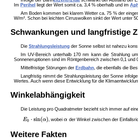
Infolge der Bahn
exzentrizität
schwankt der Abstand der E
Im
Perihel
liegt der Wert somit ca. 3,4 % oberhalb und im
Aph
Am Boden kommen bei klarem Wetter ca. 75 % der eingestr
W/m². Schon bei leichten Cirruswolken sinkt der Wert unter 
Schwankungen und langfristige
Die
Strahlungsleistung
der Sonne selbst ist nahezu konst
Im UV-Bereich unterhalb 170 nm kann die Strahlung um 
Sonneneruptionen sind im Röntgenbereich zwischen 0,1 und 0
Mittelfristige Störungen der
Erdbahn
, die ebenfalls die B
Langfristig nimmt die Strahlungsleistung der Sonne infolg
Wertes. Auch wenn diese Entwicklung für die Klimaentwicklung 
Winkelabhängigkeit
Die Leistung pro Quadratmeter bezieht sich immer auf eine 
, wobei
der Winkel zwischen der Einfallsri
Weitere Fakten