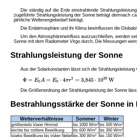
Die ständig auf die Erde einstrahlende Strahlungsleistun
zugeführte Strahlungsleistung der Sonne beträgt demnach c
jährliche Weltenergiebedarf beträgt.
Die Erdatmosphäre und ihr Klima beeinflussen die
Globals
Um den Atmosphäreneinfluss auszuschließen, werden seit
Sonne mit dem
Radiometer Virgo durch. Die Messungen werden
Strahlungsleistung der Sonne
Aus der Solarkonstanten lässt sich die Strahlungsleistung
Die Größenordnung der Strahlungsleistung der Sonne läss
Bestrahlungsstärke der Sonne in
Wetterverhältnisse
Sommer
Winter
größtenteils klarer Himmel
bis 1000 W/m²
bis 500 W/m²
leichte bis mittlere Bewölkung
bis 600 W/m²
bis 300 W/m²
starke Bewölkung bis trüber Nebel
bis 300 W/m²
bis 150 W/m²