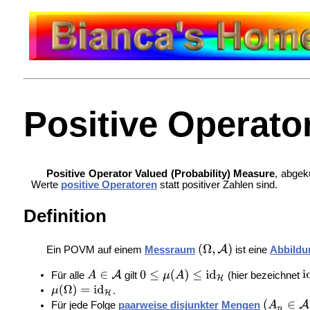
Positive Operato
Positive Operator Valued (Probability) Measure
, abgek
Werte
positive Operatoren
statt positiver Zahlen sind.
Definition
Ein POVM auf einem
Messraum
ist eine
Abbildu
Für alle
gilt
(hier bezeichnet
.
Für jede Folge
paarweise disjunkter
Mengen