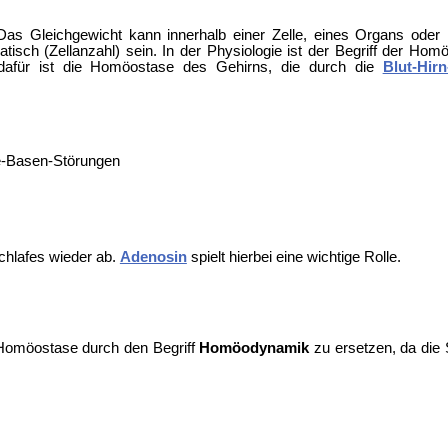
Das Gleichgewicht kann innerhalb einer Zelle, eines Organs oder 
sch (Zellanzahl) sein. In der Physiologie ist der Begriff der Hom
dafür ist die Homöostase des
Gehirns, die durch die
Blut-Hir
e-Basen-Störungen
chlafes wieder ab.
Adenosin
spielt hierbei eine wichtige Rolle.
 Homöostase durch den Begriff
Homöodynamik
zu ersetzen, da die 