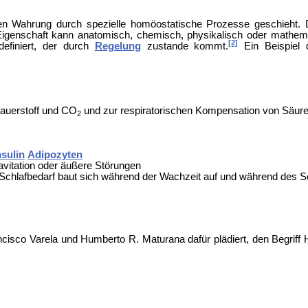
ren Wahrung durch spezielle homöostatische Prozesse geschieht. 
igenschaft kann anatomisch, chemisch, physikalisch oder mathemati
[2]
definiert, der durch
Regelung
zustande kommt.
Ein Beispiel 
auerstoff und CO
und zur respiratorischen Kompensation von Säur
2
nsulin
Adipozyten
avitation oder äußere Störungen
Schlafbedarf baut sich während der Wachzeit auf und während des S
ncisco Varela und
Humberto R. Maturana dafür plädiert, den Begriff