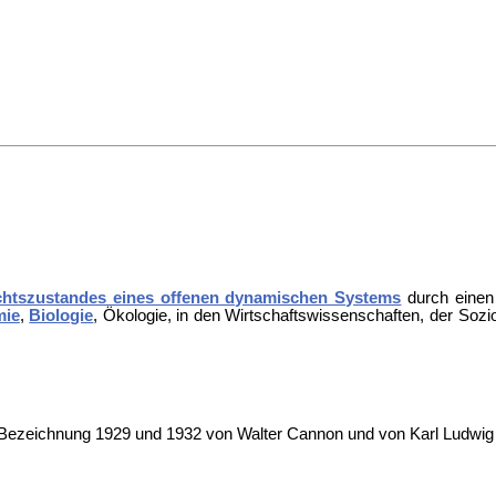
chtszustandes eines offenen dynamischen Systems
durch einen 
mie
,
Biologie
,
Ökologie, in den
Wirtschaftswissenschaften, der
Sozio
e Bezeichnung 1929 und 1932 von
Walter Cannon und von
Karl Ludwig