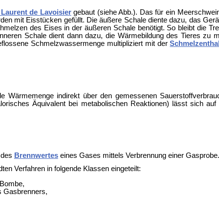
 Laurent de Lavoisier
gebaut (siehe Abb.). Das für ein Meerschwein
n mit Eisstücken gefüllt. Die äußere Schale diente dazu, das Ger
melzen des Eises in der äußeren Schale benötigt. So bleibt die Tr
er inneren Schale dient dann dazu, die Wärmebildung des Tieres 
geflossene Schmelzwassermenge multipliziert mit der
Schmelzentha
de Wärmemenge indirekt über den gemessenen Sauerstoffverbrauch
orisches Äquivalent bei metabolischen Reaktionen) lässt sich auf 
 des
Brennwertes
eines Gases mittels Verbrennung einer Gasprobe
n Verfahren in folgende Klassen eingeteilt:
n Bombe,
s
Gasbrenners,