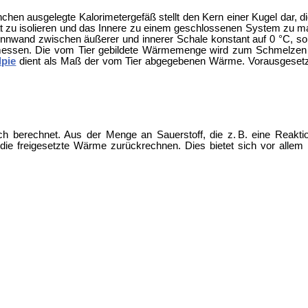
chen ausgelegte Kalorimetergefäß stellt den Kern einer Kugel dar, d
ät zu isolieren und das Innere zu einem geschlossenen System zu 
ennwand zwischen äußerer und innerer Schale konstant auf 0 °C, s
zu messen. Die vom Tier gebildete Wärmemenge wird zum Schmelzen
lpie
dient als Maß der vom Tier abgegebenen Wärme. Vorausgesetzt 
 berechnet. Aus der Menge an Sauerstoff, die z. B. eine Reaktio
die freigesetzte Wärme zurückrechnen. Dies bietet sich vor allem
.