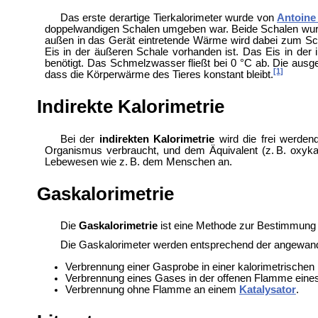
Das erste derartige Tierkalorimeter wurde von
Antoine
doppelwandigen Schalen umgeben war. Beide Schalen wurde
außen in das Gerät eintretende Wärme wird dabei zum Sch
Eis in der äußeren Schale vorhanden ist. Das Eis in d
benötigt. Das Schmelzwasser fließt bei 0 °C ab. Die aus
[1]
dass die Körperwärme des Tieres konstant bleibt.
Indirekte Kalorimetrie
Bei der
indirekten Kalorimetrie
wird die frei werden
Organismus verbraucht, und dem Äquivalent (z. B. oxykal
Lebewesen wie z. B. dem
Menschen an.
Gaskalorimetrie
Die
Gaskalorimetrie
ist eine Methode zur Bestimmung
Die Gaskalorimeter werden entsprechend der angewandte
Verbrennung einer Gasprobe in einer
kalorimetrische
Verbrennung eines Gases in der offenen Flamme eine
Verbrennung ohne Flamme an einem
Katalysator
.