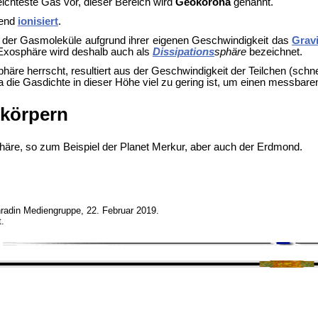
eichteste Gas vor, dieser Bereich wird
Geokorona
genannt.
hend
ionisiert
.
s der Gasmoleküle aufgrund ihrer eigenen Geschwindigkeit das
Gravi
Exosphäre wird deshalb auch als
Dissipations
sphäre
bezeichnet.
häre herrscht, resultiert aus der Geschwindigkeit der Teilchen (sc
 die Gasdichte in dieser Höhe viel zu gering ist, um einen messbar
skörpern
äre, so zum Beispiel der Planet
Merkur, aber auch der
Erdmond.
adin Mediengruppe, 22. Februar 2019.
.