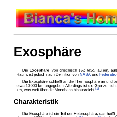
Exosphäre
Die
Exosphäre
(von griechisch
ἔξω
[éxo]
‚außen, auß
Raum, ist jedoch nach Definition von
NASA
und
Fédératio
Die Exosphäre schließt an die
Thermosphäre an und be
etwa 10 000 km angegeben. Allerdings ist die Grenze nicht
[1]
km, was weit über die Mondbahn hinausreicht.
Charakteristik
Die Exosphäre ist ein Teil der
Heterosphäre, das heißt