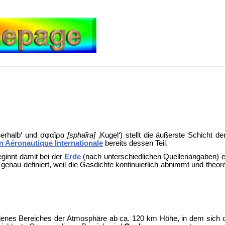
erhalb‘ und
σφαῖρα
[sphaĩra]
‚Kugel‘) stellt die äußerste Schicht d
n Aéronautique Internationale
bereits dessen Teil.
ginnt damit bei der
Erde
(nach unterschiedlichen Quellenangaben) 
 genau definiert, weil die Gasdichte kontinuierlich abnimmt und theo
 jenes Bereiches der Atmosphäre ab ca. 120 km Höhe, in dem sich 