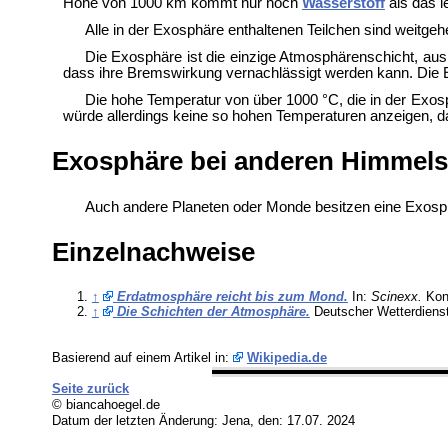
Höhe von 1000 km kommt nur noch
Wasserstoff
als das l
Alle in der Exosphäre enthaltenen Teilchen sind weitge
Die Exosphäre ist die einzige Atmosphärenschicht, au
dass ihre Bremswirkung vernachlässigt werden kann. Die 
Die hohe Temperatur von über 1000 °C, die in der Exosp
würde allerdings keine so hohen Temperaturen anzeigen, da
Exosphäre bei anderen Himmel
Auch andere Planeten oder Monde besitzen eine Exosph
Einzelnachweise
↑
Erdatmosphäre reicht bis zum Mond.
In:
Scinexx.
Konr
↑
Die Schichten der Atmosphäre.
Deutscher Wetterdienst
Basierend auf einem Artikel in:
Wikipedia.de
Seite zurück
© biancahoegel.de
Datum der letzten Änderung:
Jena, den: 17.07. 2024