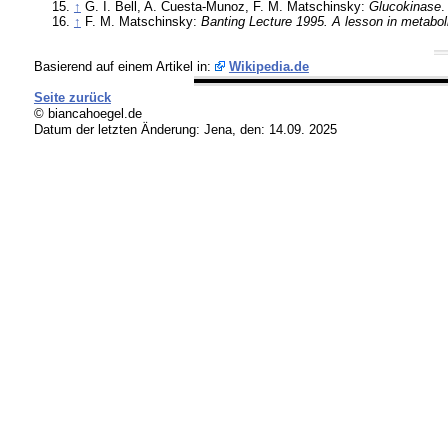
↑
G. I. Bell, A. Cuesta-Munoz, F. M. Matschinsky:
Glucokinase
.
↑
F. M. Matschinsky:
Banting Lecture 1995. A lesson in metabol
Basierend auf einem Artikel in:
Wikipedia.de
Seite zurück
© biancahoegel.de
Datum der letzten Änderung:
Jena, den: 14.09. 2025