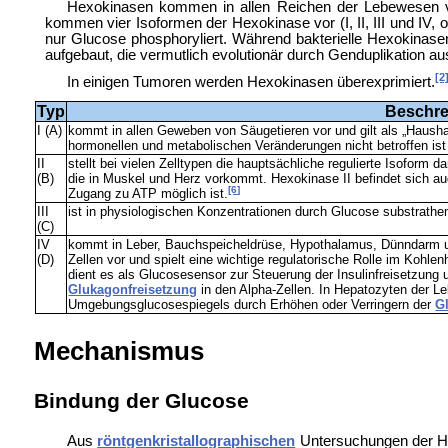
Hexokinasen kommen in allen Reichen der Lebewesen 
kommen vier Isoformen der Hexokinase vor (I, II, III und IV, 
nur Glucose phosphoryliert. Während bakterielle Hexokina
aufgebaut, die vermutlich evolutionär durch
Genduplikation aus
[2
In einigen
Tumoren werden Hexokinasen
überexprimiert.
Typ
Beschr
I (A)
kommt in allen Geweben von Säugetieren vor und gilt als „Haush
hormonellen und metabolischen Veränderungen nicht betroffen ist
II
stellt bei vielen Zelltypen die hauptsächliche regulierte Isoform d
(B)
die in Muskel und Herz vorkommt. Hexokinase II befindet sich a
[6]
Zugang zu ATP möglich ist.
III
ist in physiologischen Konzentrationen durch Glucose substrat
(C)
IV
kommt in Leber, Bauchspeicheldrüse, Hypothalamus, Dünndarm u
(D)
Zellen vor und spielt eine wichtige regulatorische Rolle im Kohle
dient es als Glucosesensor zur Steuerung der Insulinfreisetzung 
Glukagonfreisetzung
in den Alpha-Zellen. In Hepatozyten der L
Umgebungsglucosespiegels durch Erhöhen oder Verringern der
G
Mechanismus
Bindung der Glucose
Aus
röntgenkristallographischen
Untersuchungen der 