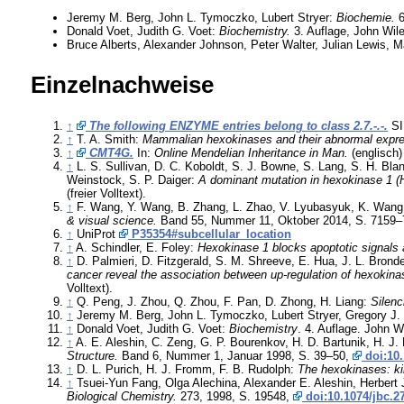
Jeremy M. Berg, John L. Tymoczko, Lubert Stryer:
Biochemie.
6
Donald Voet, Judith G. Voet:
Biochemistry.
3. Auflage, John Wil
Bruce Alberts, Alexander Johnson, Peter Walter, Julian Lewis, M
Einzelnachweise
↑
The following ENZYME entries belong to class 2.7.-.-.
SIB
↑
T. A. Smith:
Mammalian hexokinases and their abnormal expre
↑
CMT4G.
In:
Online Mendelian Inheritance in Man
.
(englisch)
↑
L. S. Sullivan, D. C. Koboldt, S. J. Bowne, S. Lang, S. H. Bl
Weinstock, S. P. Daiger:
A dominant mutation in hexokinase 1 (H
(freier Volltext).
↑
F. Wang, Y. Wang, B. Zhang, L. Zhao, V. Lyubasyuk, K. Wang, 
& visual science.
Band 55, Nummer 11, Oktober 2014, S. 7159
↑
UniProt
P35354#subcellular_location
↑
A. Schindler, E. Foley:
Hexokinase 1 blocks apoptotic signals 
↑
D. Palmieri, D. Fitzgerald, S. M. Shreeve, E. Hua, J. L. Bronde
cancer reveal the association between up-regulation of hexokina
Volltext).
↑
Q. Peng, J. Zhou, Q. Zhou, F. Pan, D. Zhong, H. Liang:
Silenc
↑
Jeremy M. Berg, John L. Tymoczko, Lubert Stryer, Gregory J. G
↑
Donald Voet, Judith G. Voet:
Biochemistry
. 4. Auflage. John 
↑
A. E. Aleshin, C. Zeng, G. P. Bourenkov, H. D. Bartunik, H. J
Structure.
Band 6, Nummer 1, Januar 1998, S. 39–50,
doi:10.
↑
D. L. Purich, H. J. Fromm, F. B. Rudolph:
The hexokinases: kin
↑
Tsuei-Yun Fang, Olga Alechina, Alexander E. Aleshin, Herbert
Biological Chemistry.
273, 1998, S. 19548,
doi:10.1074/jbc.2