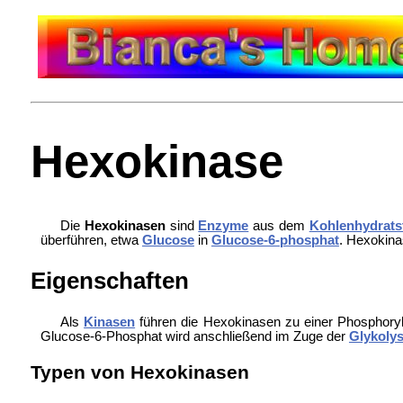
Hexokinase
Die
Hexokinasen
sind
Enzyme
aus dem
Kohlenhydrats
überführen, etwa
Glucose
in
Glucose-6-phosphat
. Hexokin
Eigenschaften
Als
Kinasen
führen die Hexokinasen zu einer Phosphory
Glucose-6-Phosphat wird anschließend im Zuge der
Glykoly
Typen von Hexokinasen