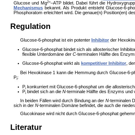
2+
Glucose und Mg
–ATP bildet. Dabei führt die Hydroxygr
Mechanismus
bekannt. Als Produkt entsteht Glucose-6-ph
Phosphoratom erleichtert wird. Die genaue(n) Position(en) d
Regulation
Glucose-6-phosphat ist ein potenter
Inhibitor
der Hexokina
Glucose-6-phosphat bindet sich als allosterischer Inhibito
flexible Unterdomäne der
C
-terminalen Hälfte des Enzym
Glucose-6-phosphat wirkt als
kompetitiver Inhibitor
, de
Bei Hexokinase 1 kann die Hemmung durch Glucose-6-pho
P
:
i
P
konkurriert mit Glucose-6-phosphat um die allosterisch
i
P
bindet sich an die
N
-terminale Hälfte des Enzyms und 
i
In beiden Fällen wird durch Bindung an der
N
-terminalen 
sich in der
N
-terminalen Domäne befindet, die auch die niedera
Glucokinase wird nicht durch Glucose-6-phosphat gehem
Literatur