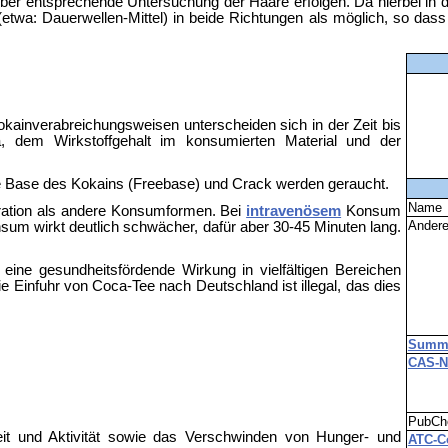
er entsprechende Untersuchung der Haare erfolgen. Da hierbei in
etwa: Dauerwellen-Mittel) in beide Richtungen als möglich, so dass
kainverabreichungsweisen unterscheiden sich in der Zeit bis
a, dem Wirkstoffgehalt im konsumierten Material und der
eie Base des Kokains (Freebase) und Crack werden geraucht.
Name
tration als andere Konsumformen. Bei
intravenösem
Konsum
Ander
sum wirkt deutlich schwächer, dafür aber 30-45 Minuten lang.
ine gesundheitsfördende Wirkung in vielfältigen Bereichen
Einfuhr von Coca-Tee nach Deutschland ist illegal, das dies
Summe
CAS-
PubC
keit und Aktivität sowie das Verschwinden von Hunger- und
ATC-C