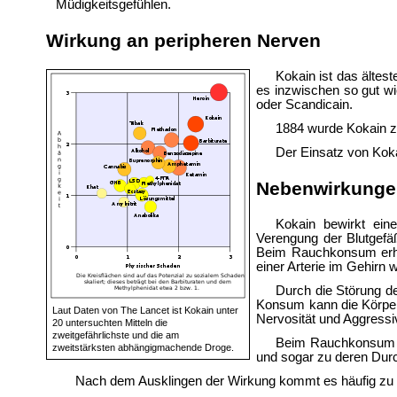
Müdigkeitsgefühlen.
Wirkung an peripheren Nerven
Kokain ist das älte
es inzwischen so gut wi
oder Scandicain.
1884 wurde Kokain z
Der Einsatz von Koka
Nebenwirkunge
Kokain bewirkt ein
Verengung der Blutgef
Beim Rauchkonsum erhöh
einer Arterie im Gehirn 
Durch die Störung d
Konsum kann die Körperr
Laut Daten von The Lancet ist Kokain unter
Nervosität und Aggressiv
20 untersuchten Mitteln die
zweitgefährlichste und die am
Beim Rauchkonsum v
zweitstärksten abhängigmachende Droge.
und sogar zu deren Dur
Nach dem Ausklingen der Wirkung kommt es häufig zu d