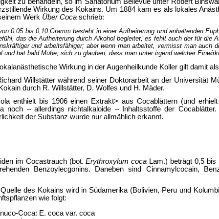
gkeit zu behandeln, so im Sanatorium Bellevue unter Robert Binswan
rzstillende Wirkung des Kokains. Um 1884 kam es als lokales Anäst
n seinem Werk
Über Coca
schrieb:
on 0,05 bis 0,10 Gramm besteht in einer Aufheiterung und anhaltenden Euph
efühl, das die Aufheiterung durch Alkohol begleitet, es fehlt auch der für die
nskräftiger und arbeitsfähiger; aber wenn man arbeitet, vermisst man auch d
al und hat bald Mühe, sich zu glauben, dass man unter irgend welcher Einwirk
lokalanästhetische Wirkung in der Augenheilkunde Koller gilt damit a
ichard Willstätter während seiner Doktorarbeit an der Universität 
Kokain durch R. Willstätter, D. Wolfes und H. Mäder.
la enthielt bis 1906 einen Extrakt> aus Cocablättern (und erhie
a noch – allerdings nichtalkaloide – Inhaltsstoffe der Cocablätte
rlichkeit der Substanz wurde nur allmählich erkannt.
oiden im Cocastrauch (bot.
Erythroxylum coca
Lam.) beträgt 0,5 bis 
drehenden Benzoylecgonins. Daneben sind Cinnamylcocain, Benzoy
 Quelle des Kokains wird in Südamerika (Bolivien, Peru und Kolum
ftspflanzen wie folgt:
anuco-Coca: E. coca var. coca