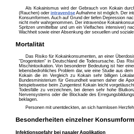
Als Kokainismus wird der Gebrauch von Kokain durch 
(Rauchen) oder
intravenöse
Aufnahme ist möglich. Der int
Konsumformen. Auch auf Grund der tiefen Depression nach 
nicht mehr wahrgenommen. Der intravenöse Kokainkonsum ist
Spritzen unmittelbar und um ein Vielfaches intensiver) 
Wachheit sowie einer Absenkung der sexuellen und sozi
Mortalität
Das Risiko für Kokainkonsumenten, an einer Überdosis
"Drogentoten" in Deutschland die Todesursache. Das Risik
Mischintoxikation. Von besonderer Bedeutung ist hier eine
lebensbedrohliches Problem dar, wie eine Studie aus dem J
Kokain die im Vergleich zu Kokain sehr billigen Lokal
Bundesministerium für Gesundheit warnen daher die Apothe
beispielsweise beim Zungentest Kokain leicht vorgetäuscht
Todesfälle zu verzeichnen, bei denen sehr hohe Blutkonz
Nervensystems oder die Blockade des Erregungsbildungs
beklagen.
Personen mit unentdeckten, an sich harmlosen Herzfeh
Besonderheiten einzelner Konsumfor
Infektionsgefahr bei nasaler Applikation