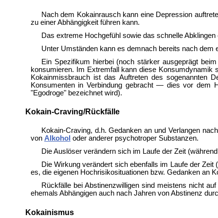
Nach dem Kokainrausch kann eine Depression auftreten
zu einer Abhängigkeit führen kann.
Das extreme Hochgefühl sowie das schnelle Abklingen de
Unter Umständen kann es demnach bereits nach dem ers
Ein Spezifikum hierbei (noch stärker ausgeprägt bei
konsumieren. Im Extremfall kann diese Konsumdynamik sog
Kokainmissbrauch ist das Auftreten des sogenannten D
Konsumenten in Verbindung gebracht — dies vor dem Hi
"Egodroge" bezeichnet wird).
Kokain-Craving/Rückfälle
Kokain-Craving, d.h. Gedanken an und Verlangen nach 
von
Alkohol
oder anderer psychotroper Substanzen.
Die Auslöser verändern sich im Laufe der Zeit (währe
Die Wirkung verändert sich ebenfalls im Laufe der Zei
es, die eigenen Hochrisikosituationen bzw. Gedanken an 
Rückfälle bei Abstinenzwilligen sind meistens nicht 
ehemals Abhängigen auch nach Jahren von Abstinenz durch 
Kokainismus