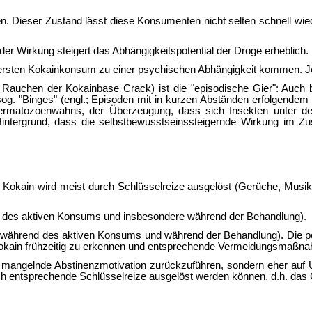
. Dieser Zustand lässt diese Konsumenten nicht selten schnell wied
r Wirkung steigert das Abhängigkeitspotential der Droge erheblich.
ten Kokainkonsum zu einer psychischen Abhängigkeit kommen. Je häu
m Rauchen der Kokainbase Crack) ist die "episodische Gier": Auch 
. "Binges" (engl.; Episoden mit in kurzen Abständen erfolgendem K
ermatozoenwahns, der Überzeugung, dass sich Insekten unter de
ntergrund, dass die selbstbewusstseinssteigernde Wirkung im Z
Kokain wird meist durch Schlüsselreize ausgelöst (Gerüche, Musik
nd des aktiven Konsums und insbesondere während der Behandlung).
t (während des aktiven Konsums und während der Behandlung). Die p
Kokain frühzeitig zu erkennen und entsprechende Vermeidungsmaßna
auf mangelnde Abstinenzmotivation zurückzuführen, sondern eher auf
entsprechende Schlüsselreize ausgelöst werden können, d.h. das Cra