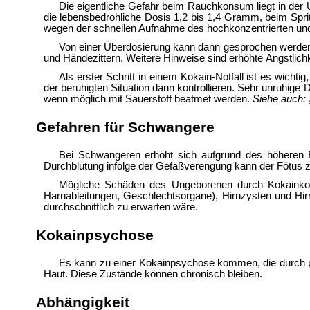
Die eigentliche Gefahr beim Rauchkonsum liegt in der 
die lebensbedrohliche Dosis 1,2 bis 1,4 Gramm, beim Spr
wegen der schnellen Aufnahme des hochkonzentrierten und 
Von einer Überdosierung kann dann gesprochen werden,
und Händezittern. Weitere Hinweise sind erhöhte Ängstlichk
Als erster Schritt in einem Kokain-Notfall ist es wic
der beruhigten Situation dann kontrollieren. Sehr unru
wenn möglich mit Sauerstoff beatmet werden.
Siehe auch:
Gefahren für Schwangere
Bei Schwangeren erhöht sich aufgrund des höheren B
Durchblutung infolge der Gefäßverengung kann der Fötus 
Mögliche Schäden des Ungeborenen durch Kokainkons
Harnableitungen, Geschlechtsorgane), Hirnzysten und Hir
durchschnittlich zu erwarten wäre.
Kokainpsychose
Es kann zu einer Kokainpsychose kommen, die durch pa
Haut. Diese Zustände können chronisch bleiben.
Abhängigkeit