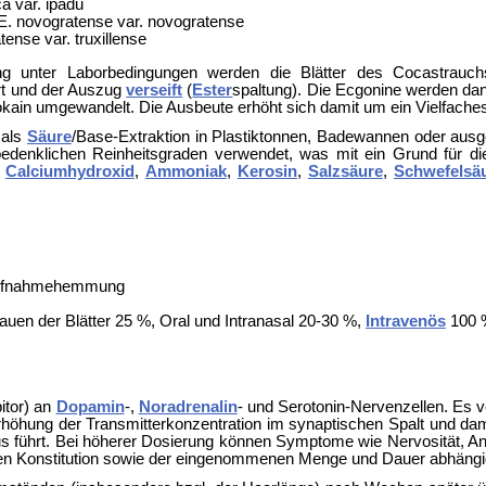
 var. ipadu
E. novogratense var. novogratense
tense var. truxillense
g unter Laborbedingungen werden die Blätter des Cocastrauch
rt und der Auszug
verseift
(
Ester
spaltung). Die Ecgonine werden dan
okain umgewandelt. Die Ausbeute erhöht sich damit um ein Vielfache
 als
Säure
/Base-Extraktion in Plastiktonnen, Badewannen oder aus
bedenklichen Reinheitsgraden verwendet, was mit ein Grund für die 
,
Calciumhydroxid
,
Ammoniak
,
Kerosin
,
Salzsäure
,
Schwefelsä
ufnahmehemmung
Kauen der Blätter 25 %, Oral und Intranasal 20-30 %,
Intravenös
100 %
itor) an
Dopamin
-,
Noradrenalin
- und Serotonin-Nervenzellen. Es 
Erhöhung der Transmitterkonzentration im synaptischen Spalt und d
s führt. Bei höherer Dosierung können Symptome wie Nervosität, A
en Konstitution sowie der eingenommenen Menge und Dauer abhängi