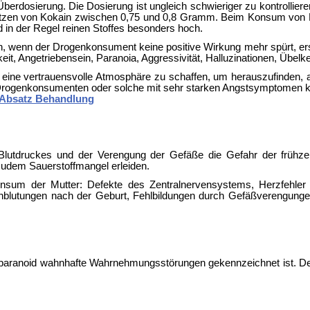
Überdosierung. Die Dosierung ist ungleich schwieriger zu kontrollie
itzen von Kokain zwischen 0,75 und 0,8 Gramm. Beim Konsum von Fre
in der Regel reinen Stoffes besonders hoch.
 wenn der Drogenkonsument keine positive Wirkung mehr spürt, erste
eit, Angetriebensein, Paranoia, Aggressivität, Halluzinationen, Übel
htig, eine vertrauensvolle Atmosphäre zu schaffen, um herauszufin
hige Drogenkonsumenten oder solche mit sehr starken Angstsymptom
Absatz Behandlung
lutdruckes und der Verengung der Gefäße die Gefahr der frühzei
zudem Sauerstoffmangel erleiden.
um der Mutter: Defekte des Zentralnervensystems, Herzfehler w
nblutungen nach der Geburt, Fehlbildungen durch Gefäßverengungen.
ranoid wahnhafte Wahrnehmungsstörungen gekennzeichnet ist. Dermat