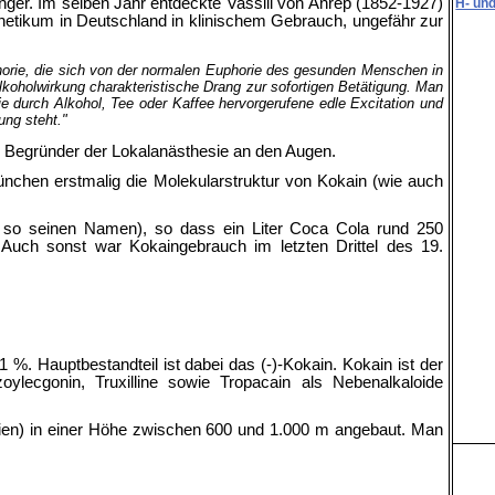
ger. Im selben Jahr entdeckte Vassili von Anrep (1852-1927)
H- un
hetikum in Deutschland in klinischem Gebrauch, ungefähr zur
orie, die sich von der normalen Euphorie des gesunden Menschen in
 Alkoholwirkung charakteristische Drang zur sofortigen Betätigung. Man
ie durch Alkohol, Tee oder Kaffee hervorgerufene edle Excitation und
ung steht."
ls Begründer der Lokalanästhesie an den Augen.
München erstmalig die Molekularstruktur von Kokain (wie auch
lt so seinen Namen), so dass ein Liter Coca Cola rund 250
r. Auch sonst war Kokaingebrauch im letzten Drittel des 19.
1 %. Hauptbestandteil ist dabei das (-)-Kokain. Kokain ist der
lecgonin, Truxilline sowie Tropacain als Nebenalkaloide
bien) in einer Höhe zwischen 600 und 1.000 m angebaut. Man