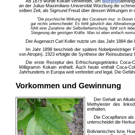
Ab 1879 wurde Kokain verwendet, um
Morphin
abhängi
an der Julius-Maximilians-Universität Würzburg die schme
selben Zeit, als Sigmund Freud über dessen Wirkungen i
"Die psychische Wirkung des Cocainum mur. in Dosen v
gar nichts unterscheidet. Es fehlt gänzlich das Alterationsg
fühlt eine Zunahme der Selbstbeherrschung, fühlt sich lebe
Steigerung der geistigen Kräfte. Man ist eben einfach norm
Der Augenarzt Carl Koller nutzte um das Jahr 1884 die 
Im Jahr 1898 beschrieb der spätere Nobelpreisträger R
von Atropin). 1923 erfolgte die Synthese der Reinsubstanz 
Die erste Rezeptur des Erfrischungsgetränks Coca-Co
Milligramm Kokain enthielt. Auch heute enthält Coca-Col
Jahrhunderts in Europa weit verbreitet und legal. Die Gefäh
Vorkommen und Gewinnung
Der Gehalt an Alkal
Methylester des links
enthalten.
Die Cocapflanze als
unterscheidet die Herkun
Bolivianisches bzw. Hu