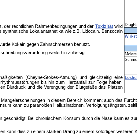
DrugB
als, der rechtlichen Rahmenbedingungen und der
Toxizität
wird
le synthetische Lokalanästhetika wie z.B. Lidocain, Benzocain
Wirkst
 wurde Kokain gegen Zahnschmerzen benutzt.
rschreibungsverordnung weiterhin zulässig.
Molar
Schme
äßigkeiten (Cheyne-Stokes-Atmung) und gleichzeitig eine
Löslic
zrhythmusstörungen bis hin zum Herzanfall zur Folge haben.
en Blutdruck und die Verengung der Blutgefäße das Platzen
ken Mangelerscheinungen in diesem Bereich kommen; auch das Furch
 kann zu paranoiden Halluzinationen, Verfolgungsängsten, zeitliche
n geschädigt. Bei chronischem Konsum durch die Nase kann es 
en kann dies zu einem starken Drang zu einem sofortigen weiteren 