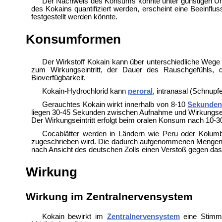
Der Nachweis des Konsums könnte unter günstigen Ums
des Kokains quantifiziert werden, erscheint eine Beeinfl
festgestellt werden könnte.
Konsumformen
Der Wirkstoff Kokain kann über unterschiedliche Wege
zum Wirkungseintritt, der Dauer des Rauschgefühls, d
Bioverfügbarkeit.
Kokain-Hydrochlorid kann
peroral
, intranasal (Schnup
Gerauchtes Kokain wirkt innerhalb von 8-10
Sekunde
liegen 30-45 Sekunden zwischen Aufnahme und Wirkungseintr
Der Wirkungseintritt erfolgt beim oralen Konsum nach 10-30
Cocablätter werden in Ländern wie Peru oder Kolumbi
zugeschrieben wird. Die dadurch aufgenommenen Mengen füh
nach Ansicht des deutschen Zolls einen Verstoß gegen das 
Wirkung
Wirkung im Zentralnervensystem
Kokain bewirkt im
Zentralnervensystem
eine Stimmu