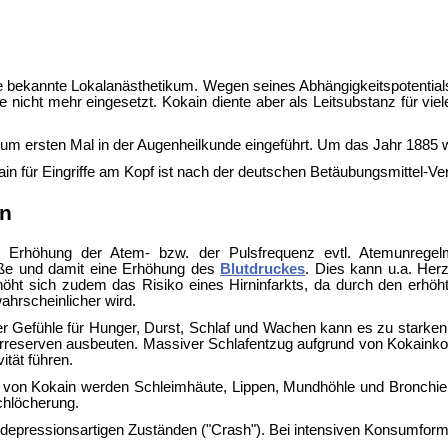
ste bekannte Lokalanästhetikum. Wegen seines Abhängigkeitspotenti
e nicht mehr eingesetzt. Kokain diente aber als Leitsubstanz für vie
um ersten Mal in der Augenheilkunde eingeführt. Um das Jahr 1885
in für Eingriffe am Kopf ist nach der deutschen Betäubungsmittel-Ve
n
e Erhöhung der Atem- bzw. der Pulsfrequenz evtl. Atemunregelm
äße und damit eine Erhöhung des
Blutdruckes
. Dies kann u.a. Her
t sich zudem das Risiko eines Hirninfarkts, da durch den erhöht
wahrscheinlicher wird.
er Gefühle für Hunger, Durst, Schlaf und Wachen kann es zu star
eserven ausbeuten. Massiver Schlafentzug aufgrund von Kokainkonsum
ität führen.
on Kokain werden Schleimhäute, Lippen, Mundhöhle und Bronchie
chlöcherung.
epressionsartigen Zuständen ("Crash"). Bei intensiven Konsumform