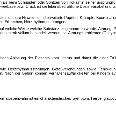
ren als beim Schnupfen oder Spritzen von Kokain in seiner ursprüng
ebase bzw. Crack ist die lebensbedrohliche Dosis variabel und un
 sichtbare Hinweise sind erweiterte Pupillen, Krämpfe, Koordinati
keit, Erbrechen, Herzrhythmusstörungen.
den, auf welche Weise welche Substanz eingenommen wurde. Atmung, P
en können mit Valium behandelt werden, bei Atmungsproblemen (Ch
tigen Ablösung der Plazenta vom Uterus und damit die einer Früh
ie Herzrhythmusstörungen, Gefäßverengungen sowie Fehlbildunge
 Nach der Geburt können Verhaltensauffälligkeiten bei Kindern auf
ozoenwahn ist ein charakteristisches Symptom, hierbei glaubt der