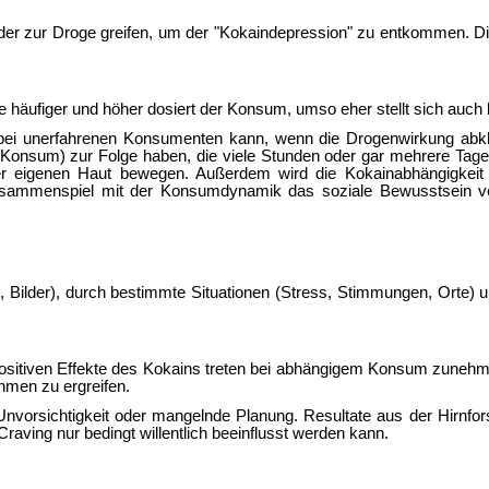
er zur Droge greifen, um der "Kokaindepression" zu entkommen. Die
figer und höher dosiert der Konsum, umso eher stellt sich auch kö
bei unerfahrenen Konsumenten kann, wenn die Drogenwirkung abklin
onsum) zur Folge haben, die viele Stunden oder gar mehrere Tage 
r eigenen Haut bewegen. Außerdem wird die Kokainabhängigkeit 
usammenspiel mit der Konsumdynamik das soziale Bewusstsein ver
, Bilder), durch bestimmte Situationen (Stress, Stimmungen, Orte
ositiven Effekte des Kokains treten bei abhängigem Konsum zunehmen
hmen zu ergreifen.
 Unvorsichtigkeit oder mangelnde Planung. Resultate aus der Hirnf
ving nur bedingt willentlich beeinflusst werden kann.