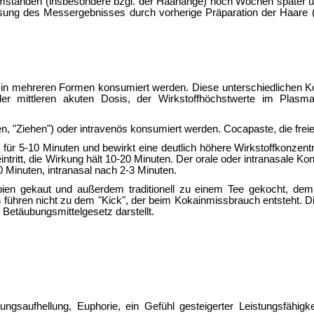
tänden (insbesondere bzgl. der Haarlänge) noch Wochen später üb
ussung des Messergebnisses durch vorherige Präparation der Haare (
 in mehreren Formen konsumiert werden. Diese unterschiedlichen Ko
er mittleren akuten Dosis, der Wirkstoffhöchstwerte im Plasm
fen, "Ziehen") oder intravenös konsumiert werden. Cocapaste, die fr
n
für 5-10 Minuten und bewirkt eine deutlich höhere Wirkstoffkonzen
itt, die Wirkung hält 10-20 Minuten. Der orale oder intranasale Kon
 Minuten, intranasal nach 2-3 Minuten.
en gekaut und außerdem traditionell zu einem Tee gekocht, dem e
ren nicht zu dem "Kick", der beim Kokainmissbrauch entsteht. Die 
Betäubungsmittelgesetz darstellt.
ngsaufhellung, Euphorie, ein Gefühl gesteigerter Leistungsfähig