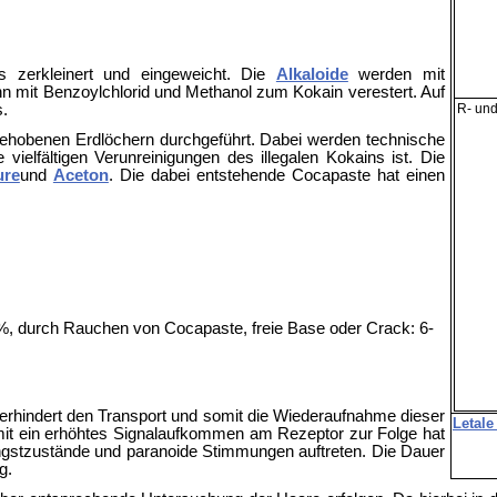
s zerkleinert und eingeweicht. Die
Alkaloide
werden mit
n mit Benzoylchlorid und Methanol zum Kokain verestert. Auf
s.
R- und
gehobenen Erdlöchern durchgeführt. Dabei werden technische
vielfältigen Verunreinigungen des illegalen Kokains ist. Die
ure
und
Aceton
. Die dabei entstehende Cocapaste hat einen
, durch Rauchen von Cocapaste, freie Base oder Crack: 6-
verhindert den Transport und somit die Wiederaufnahme dieser
Letale
amit ein erhöhtes Signalaufkommen am Rezeptor zur Folge hat
ngstzustände und paranoide Stimmungen auftreten. Die Dauer
g.