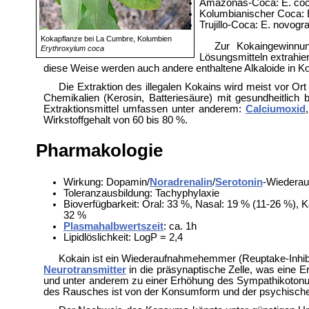
Amazonas-Coca: E. coca
Kolumbianischer Coca: 
Trujillo-Coca: E. novogra
Kokapflanze bei La Cumbre, Kolumbien
Zur Kokaingewinnun
Erythroxylum coca
Lösungsmitteln extrahie
diese Weise werden auch andere enthaltene Alkaloide in K
Die Extraktion des illegalen Kokains wird meist vor Ort
Chemikalien (Kerosin, Batteriesäure) mit gesundheitlich 
Extraktionsmittel umfassen unter anderem:
Calciumoxid
Wirkstoffgehalt von 60 bis 80 %.
Pharmakologie
Wirkung: Dopamin/
Noradrenalin
/
Serotonin
-Wiedera
Toleranzausbildung: Tachyphylaxie
Bioverfügbarkeit: Oral: 33 %, Nasal: 19 % (11-26 %), 
32 %
Plasmahalbwertszeit
: ca. 1h
Lipidlöslichkeit: LogP = 2,4
Kokain ist ein Wiederaufnahmehemmer (Reuptake-Inhib
Neurotransmitter
in die präsynaptische Zelle, was eine 
und unter anderem zu einer Erhöhung des Sympathikotonu
des Rausches ist von der Konsumform und der psychisch