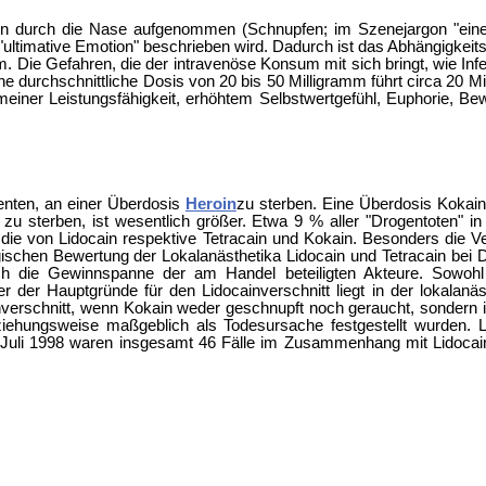
 durch die Nase aufgenommen (Schnupfen; im Szenejargon "eine Li
ultimative Emotion" beschrieben wird. Dadurch ist das Abhängigkeits
Die Gefahren, die der intravenöse Konsum mit sich bringt, wie Inf
 durchschnittliche Dosis von 20 bis 50 Milligramm führt circa 20 Mi
meiner Leistungsfähigkeit, erhöhtem Selbstwertgefühl, Euphorie, B
enten, an einer Überdosis
Heroin
zu sterben. Eine Überdosis Kokain 
 zu sterben, ist wesentlich größer. Etwa 9 % aller "Drogentoten" i
 die von Lidocain respektive Tetracain und Kokain. Besonders die Ver
ogischen Bewertung der Lokalanästhetika Lidocain und Tetracain bei D
 sich die Gewinnspanne der am Handel beteiligten Akteure. Sowoh
r der Hauptgründe für den Lidocainverschnitt liegt in der lokalanä
erschnitt, wenn Kokain weder geschnupft noch geraucht, sondern intr
ziehungsweise maßgeblich als Todesursache festgestellt wurden. L
li 1998 waren insgesamt 46 Fälle im Zusammenhang mit Lidocain u