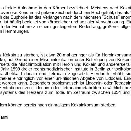
direkte Aufnahme in den Körper bezeichnet. Meistens wird Kokain
ravenöse Konsum ist gekennzeichnet durch ein Hochgefühl, das als "
der Euphorie ist das Verlangen nach dem nächsten "Schuss" enorm. 
 häufig begleitet von körperlicher und sozialer Verwahrlosung. Eine
nach der Einnahme zu einem gesteigertem Rededrang, größerer allge
alen Hemmungen.
 Kokain zu sterben, ist etwa 20-mal geringer als für Heroinkonsum
o, auf Grund einer Mischintoxikation unter Beteiligung von Kokain
rseits die Mischintoxikation mit Heroin und Kokain und andererseits
ahr 1999 dreier rechtsmedizinischer Institute in Berlin zur toxikol
anästhetika Lidocain und Tetracain zugesetzt. Hierdurch erhöht
ker eindringlich vor einer unkritischen Abgabe von Lidocain. Eine
 werden kann. Besonders problematisch ist Lidocain- oder Tetracainv
entrationen von Lidocain oder Tetracainmetaboliten ursächlich be
systems des Herzens zum Tode. Im Zeitraum zwischen 1994 und Ju
lern können bereits nach einmaligem Kokainkonsum sterben.
men