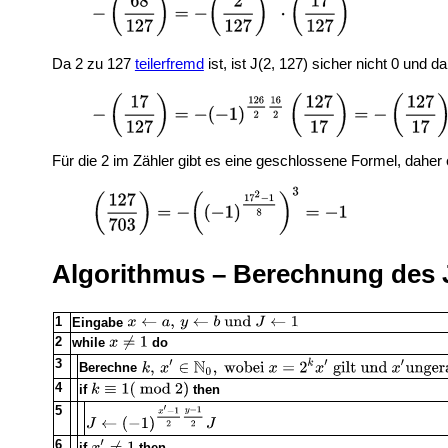
Da 2 zu 127
teilerfremd
ist, ist J(2, 127) sicher nicht 0 und d
Für die 2 im Zähler gibt es eine geschlossene Formel, daher 
Algorithmus – Berechnung des 
1
Eingabe
2
while
do
3
Berechne
4
if
then
5
6
if
then