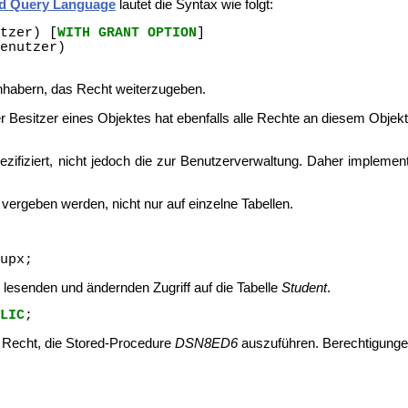
ed Query Language
lautet die Syntax wie folgt:
tzer
)
[
WITH
GRANT
OPTION
]
enutzer
)
abern, das Recht weiterzugeben.
 Besitzer eines Objektes hat ebenfalls alle Rechte an diesem Objekt
ifiziert, nicht jedoch die zur Benutzerverwaltung. Daher impleme
rgeben werden, nicht nur auf einzelne Tabellen.
upx
;
 lesenden und ändernden Zugriff auf die Tabelle
Student
.
LIC
;
as Recht, die Stored-Procedure
DSN8ED6
auszuführen. Berechtigungen