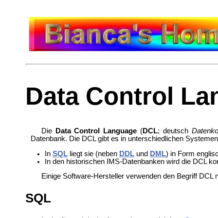
Data Control L
Die
Data Control Language
(
DCL
; deutsch
Datenko
Datenbank. Die DCL gibt es in unterschiedlichen Systemen
In
SQL
liegt sie (neben
DDL
und
DML
) in Form englis
In den historischen
IMS-Datenbanken wird die DCL ko
Einige Software-Hersteller verwenden den Begriff DCL 
SQL