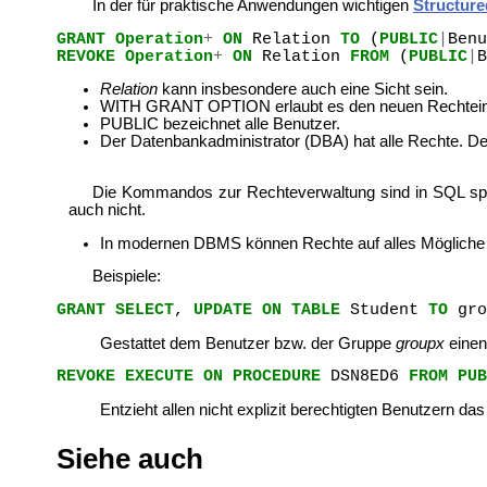
In der für praktische Anwendungen wichtigen
Structur
GRANT
Operation
+
ON
Relation
TO
(
PUBLIC
|
Benu
REVOKE
Operation
+
ON
Relation
FROM
(
PUBLIC
|
B
Relation
kann insbesondere auch eine Sicht sein.
WITH GRANT OPTION erlaubt es den neuen Rechteinh
PUBLIC bezeichnet alle Benutzer.
Der Datenbankadministrator (DBA) hat alle Rechte. Der
Die Kommandos zur Rechteverwaltung sind in SQL spez
auch nicht.
In modernen DBMS können Rechte auf alles Mögliche ve
Beispiele:
GRANT
SELECT
,
UPDATE
ON
TABLE
Student
TO
gro
Gestattet dem Benutzer bzw. der Gruppe
groupx
einen
REVOKE
EXECUTE
ON
PROCEDURE
DSN8ED6
FROM
PUB
Entzieht allen nicht explizit berechtigten Benutzern d
Siehe auch