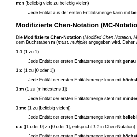
m:n
(beliebig viele zu beliebig vielen)
Jede Entität aus der ersten Entitätsmenge kann mit
be
Modifizierte Chen-Notation (MC-Notati
Die
Modifizierte Chen-Notation
(
Modified Chen Notation
,
M
dem Buchstaben
m
(
must
,
multiple
) angegeben wird. Daher 
1:1
(1 zu 1)
Jede Entität der ersten Entitätsmenge steht mit
genau 
1:c
(1 zu [0 oder 1])
Jede Entität der ersten Entitätsmenge kann mit
höchst
1:m
(1 zu [mindestens 1])
Jede Entität der ersten Entitätsmenge steht mit
mindes
1:mc
(1 zu [beliebig vielen])
Jede Entität der ersten Entitätsmenge kann mit
beliebi
c:c
([1 oder 0] zu [0 oder 1]; entspricht
1:1
in Chen-Notation)
Jede Entität der ersten Entitätsmenge kann mit
höchst