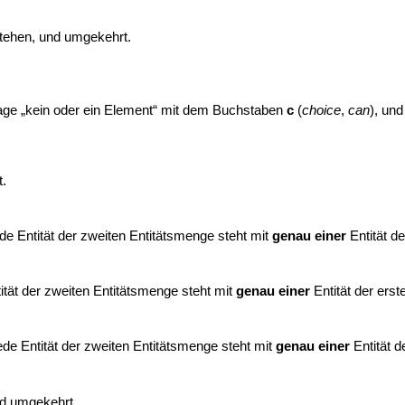
stehen, und umgekehrt.
ssage „kein oder ein Element“ mit dem Buchstaben
c
(
choice
,
can
), un
t.
de Entität der zweiten Entitätsmenge steht mit
genau einer
Entität d
ität der zweiten Entitätsmenge steht mit
genau einer
Entität der ers
de Entität der zweiten Entitätsmenge steht mit
genau einer
Entität d
nd umgekehrt.