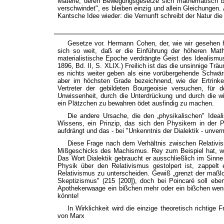
Materie, deren Bewegungsgesetze sich mathematisch bea
verschwindet", es bleiben einzig und allein Gleichungen
Kantsche Idee wieder: die Vernunft schreibt der Natur die
Gesetze vor. Hermann Cohen, der, wie wir gesehen ha
sich so weit, daß er die Einführung der höheren Mat
materialistische Epoche verdrängte Geist des Idealismu
1896, Bd. II, S. XLIX.) Freilich ist das die unsinnige Trä
es nichts weiter geben als eine vorübergehende Schwärm
aber im höchsten Grade bezeichnend, wie der Ertrinken
Vertreter der gebildeten Bourgeoisie versuchen, für
Unwissenheit, durch die Unterdrückung und durch die wid
ein Plätzchen zu bewahren ödet ausfindig zu machen.
Die andere Ursache, die den „physikalischen" Ideali
Wissens, ein Prinzip, das sich den Physikern in der 
aufdrängt und das - bei "Unkenntnis der Dialektik - unver
Diese Frage nach dem Verhältnis zwischen Relativism
Mißgeschicks des Machismus. Rey zum Beispiel hat, wie
Das Wort Dialektik gebraucht er ausschließlich im Sinne 
Physik über den Relativismus gestolpert ist, zappelt
Relativismus zu unterscheiden. Gewiß „grenzt der maßlo
Skeptizismus" (215 [200]), doch bei Poincaré soll ebe
Apothekerwaage ein bißchen mehr oder ein bißchen we
könnte!
In Wirklichkeit wird die einzige theoretisch richtige F
von Marx