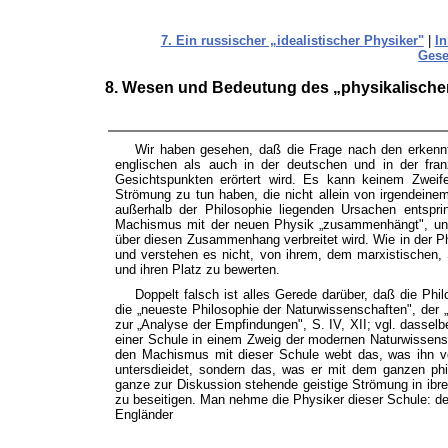
7. Ein russischer „idealistischer Physiker"
|
In
Gese
8. Wesen und Bedeutung des „physikalische
Wir haben gesehen, daß die Frage nach den erkennt
englischen als auch in der deutschen und in der fran
Gesichtspunkten erörtert wird. Es kann keinem Zweifel
Strömung zu tun haben, die nicht allein von irgendein
außerhalb der Philosophie liegenden Ursachen entspri
Machismus mit der neuen Physik „zusammenhängt", und s
über diesen Zusammenhang verbreitet wird. Wie in der P
und verstehen es nicht, von ihrem, dem marxistischen
und ihren Platz zu bewerten.
Doppelt falsch ist alles Gerede darüber, daß die Phi
die „neueste Philosophie der Naturwissenschaften", der
zur „Analyse der Empfindungen", S. IV, XII; vgl. dassel
einer Schule in einem Zweig der modernen Naturwissensc
den Machismus mit dieser Schule webt das, was ihn vo
untersdieidet, sondern das, was er mit dem ganzen phi
ganze zur Diskussion stehende geistige Strömung in ibre
zu beseitigen. Man nehme die Physiker dieser Schule: d
Engländer