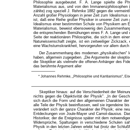
Philosophie ausgebeutet. F. A. Lange spielte die P
Materialismus aus, und von den Immanenzphilosophen (d
zählte) zog speziell J. Rehmke 1882 gegen die vermeint
Anzahl großer Physiologen in jener Zeit zum Idealismus u
ist, daß eine Reihe großer Physiker in unserer Zeit zum 
Idealismus einer bestimmten Schule von Physikern am En
Materialismus, beweist ebensowenig den Zusammenhang d
die entsprechenden Bemühungen eines F. A. Lange und de
Seite der reaktionären Philosophie, die sich in dem ein
Naturwissenschaft zeigte, ist ein zeitweiliger Zickzack
eine Wachstumskrankheit, hervorgerufen vor allem durch
Der Zusammenhang des modernen „physikalischen" Ide
haben, allgemein zugegeben. „Die Argumente der skeptisc
die Skeptiker als vielmehr die offenen Anhänger des F
das berühmte Argument aller
* Johannes Rehmke, „Philosophie und Kantianismus", Eise
Skeptiker hinaus: auf die Verschiedenheit der Meinu
nichts gegen die Objektivität der Physik". „In der Gesc
sich durch die Form und den allgemeinen Charakter der 
alle Teile der Physik beeinflussen, weil sie irgendeine bi
verändert sich der ganze Charakter der Physik; eine n
Entdeckungen von Joule-Mayer und Carnot-dausius. Dasse
Historiker, der die Ereignisse später mit dem notwendige
Widersprüche, Spaltungen in verschiedene Schulen sahen
Physik in den letzten Jahren erlebt hat (trotz der Schluß