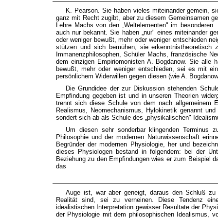
K. Pearson. Sie haben vieles miteinander gemein, sie
ganz mit Recht zugibt, aber zu diesem Gemeinsamen gehö
Lehre Machs von den „Weltelementen" im besonderen. W
auch nur bekannt. Sie haben „nur" eines miteinander g
oder weniger bewußt, mehr oder weniger entschieden nei
stützen und sich bemühen, sie erkenntnistheoretisch 
Immanenzphilosophen, Schüler Machs, französische Neokr
dem einzigen Empiriomonisten A. Bogdanow. Sie alle h
bewußt, mehr oder weniger entschieden, sei es mit e
persönlichem Widerwillen gegen diesen (wie A. Bogdanow)
Die Grundidee der zur Diskussion stehenden Schule 
Empfindung gegeben ist und in unseren Theorien widerge
trennt sich diese Schule von dem nach allgemeinem E
Realismus, Neomechanismus, Hylokinetik genannt und vo
sondert sich ab als Schule des „physikalischen" Idealism
Um diesen sehr sonderbar klingenden Terminus z
Philosophie und der modernen Naturwissenschaft erinn
Begründer der modernen Physiologie, her und bezeichne
dieses Physiologen bestand in folgendem: bei der Un
Beziehung zu den Empfindungen wies er zum Beispiel dar
das
Auge ist, war aber geneigt, daraus den Schluß zu
Realität sind, sei zu verneinen. Diese Tendenz eine
idealistischen Interpretation gewisser Resultate der Phy
der Physiologie mit dem philosophischen Idealismus, vo