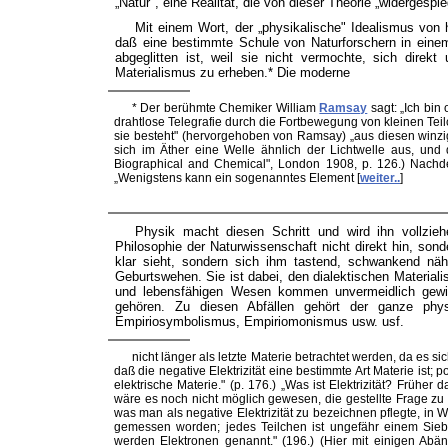
„Natur", eine Realität, die von dieser Theorie „widergespi
Mit einem Wort, der „physikalische" Idealismus von 
daß eine bestimmte Schule von Naturforschern in einem
abgeglitten ist, weil sie nicht vermochte, sich dir
Materialismus zu erheben.* Die moderne
*
Der berühmte Chemiker William
Ramsay
sagt: „Ich bin 
drahtlose Telegrafie durch die Fortbewegung von kleinen Teilch
sie besteht" (hervorgehoben von Ramsay) „aus diesen winzi
sich im Äther eine Welle ähnlich der Lichtwelle aus, und 
Biographical and Chemical", London 1908, p. 126.) Nachd
„Wenigstens kann ein sogenanntes Element [
weiter..
]
Physik macht diesen Schritt und wird ihn vollziehe
Philosophie der Naturwissenschaft nicht direkt hin, sond
klar sieht, sondern sich ihm tastend, schwankend nä
Geburtswehen. Sie ist dabei, den dialektischen Materia
und lebensfähigen Wesen kommen unvermeidlich gewiss
gehören. Zu diesen Abfällen gehört der ganze phys
Empiriosymbolismus, Empiriomonismus usw. usf.
nicht
länger als letzte Materie betrachtet werden, da es sic
daß die negative Elektrizität eine bestimmte Art Materie ist; pos
elektrische Materie." (p. 176.) „Was ist Elektrizität? Frühe
wäre es noch nicht möglich gewesen, die gestellte Frage z
was man als negative Elektrizität zu bezeichnen pflegte, in Wir
gemessen worden; jedes Teilchen ist ungefähr einem Sieben
werden Elektronen genannt." (196.) (Hier mit einigen Abä