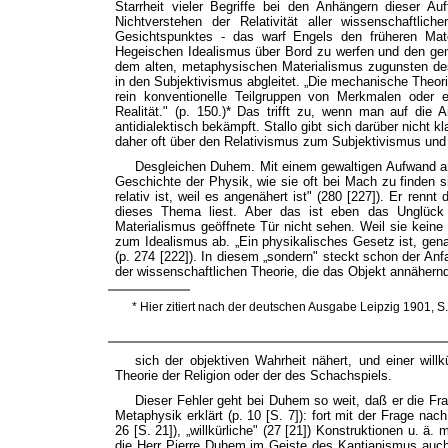
Starrheit vieler Begriffe bei den Anhängern dieser A
Nichtverstehen der Relativität aller wissenschaftli
Gesichtspunktes - das warf Engels den früheren Mate
Hegeischen Idealismus über Bord zu werfen und den geni
dem alten, metaphysischen Materialismus zugunsten des 
in den Subjektivismus abgleitet. „Die mechanische Theorie
rein konventionelle Teilgruppen von Merkmalen oder 
Realität." (p. 150.)* Das trifft zu, wenn man auf die 
antidialektisch bekämpft. Stallo gibt sich darüber nicht kl
daher oft über den Relativismus zum Subjektivismus und
Desgleichen Duhem. Mit einem gewaltigen Aufwand an A
Geschichte der Physik, wie sie oft bei Mach zu finden s
relativ ist, weil es angenähert ist" (280 [227]). Er renn
dieses Thema liest. Aber das ist eben das Unglück
Materialismus geöffnete Tür nicht sehen. Weil sie keine
zum Idealismus ab. „Ein physikalisches Gesetz ist, gen
(p. 274 [222]). In diesem „sondern" steckt schon der An
der wissenschaftlichen Theorie, die das Objekt annähernd 
* Hier zitiert nach der deutschen Ausgabe Leipzig 1901, S
sich der objektiven Wahrheit nähert, und einer willk
Theorie der Religion oder der des Schachspiels.
Dieser Fehler geht bei Duhem so weit, daß er die Fra
Metaphysik erklärt (p. 10 [S. 7]): fort mit der Frage na
26 [S. 21]), „willkürliche" (27 [21]) Konstruktionen u. ä.
die Herr Pierre Duhem im Geiste des Kantianismus auch