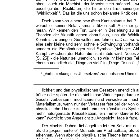
aber - auch ein Machist, der Marxist sein möchte! - w
beseitige die „Realitäten, die hinter den Erscheinung
"Wirklidtkeit"*. Das ist die uns schon bekannte Kritik 
Doch kann von einem bewußten Kantianismus bei P. 
worauf er seinen Relativismus stützen soll. An einer 
heran. Wir kennen den Ton, „wie er in Beziehung zu uns
Theorien der Akustik gehen darauf aus, uns die Wirkli
Kenntnis zu bringen. Sie wollen uns lehren, daß da, wo w
eine sehr kleine und sehr schnelle Schwingung vorhande
sondern die Empfindungen sind Symbole (richtiger: Abb
Kampf zwischen ,der Natur, die nicht müde wird, Neues zu
[S. 25]) - die Natur sei unendlich, so wie ihr kleinstes 
ebenso unendlich die „Dinge an sich" in „Dinge für uns".
* „Vorbemerkung des Übersetzers" zur deutschen Überset
lichkeit und den physikalischen Gesetzen unendlich a
früher oder später die rücksichtslose Widerlegung durch 
Gesetz verbessern, modifizieren und verwickelter mache
Materialismus, wenn nur der Verfasser fest bei der von de
physikalische Theorie ist nicht ein rein künstliches Sys
mehr naturgemäße Klassifikation, ein immer klarerer Re
kann" (wörtlich: von Angesicht zu Angesicht: face à face, 
Der Machist Duhem liebäugelt im letzten Satz mit de
als die „experimentelle" Methode ein Pfad auftäte, als ob
erkennen. Wenn aber die physikalische Theorie immer na