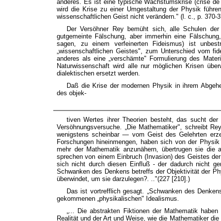
anderes. Es ist eine typische Wachstumskrise (crise de
wird die Krise zu einer Umgestaltung der Physik führen
wissenschaftlichen Geist nicht verändern." (l. c., p. 370-
Der Versöhner Rey bemüht sich, alle Schulen der
gutgemeinte Fälschung, aber immerhin eine Fälschung
sagen, zu einem verfeinerten Fideismus) ist unbest
„wissenschaftlichen Geistes", zum Unterschied vom fide
anderes als eine „verschämte" Formulierung des Materi
Naturwissenschaft wird alle nur möglichen Krisen üb
dialektischen ersetzt werden.
Daß die Krise der modernen Physik in ihrem Abgeh
des objek-
tiven Wertes ihrer Theorien besteht, das sucht der
Versöhnungsversuche. „Die Mathematiker", schreibt Rey
wenigstens scheinbar — vom Geist des Gelehrten erzeu
Forschungen hineinmengen, haben sich von der Physik e
mehr der Mathematik anzunähern, übertrugen sie die a
sprechen von einem Einbruch (Invasion) des Geistes der
sich nicht durch diesen Einfluß - der dadurch nicht ger
Schwanken des Denkens betreffs der Objektivität der Ph
überwindet, um sie darzulegen?. .."(227 [210].)
Das ist vortrefflich gesagt. „Schwanken des Denken
gekommenen „physikalischen" Idealismus.
„... Die abstrakten Fiktionen der Mathematik habe
Realität und der Art und Weise, wie die Mathematiker die 