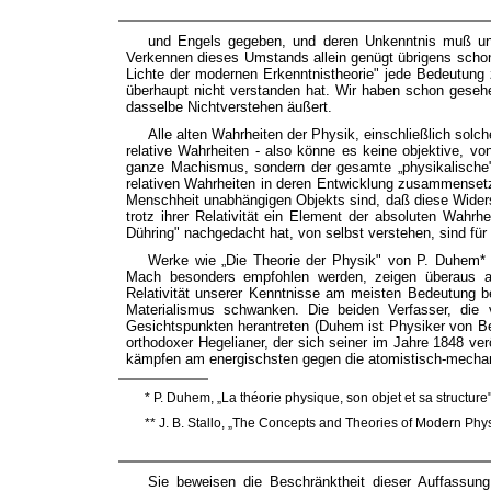
und Engels gegeben, und deren Unkenntnis muß unu
Verkennen dieses Umstands allein genügt übrigens scho
Lichte der modernen Erkenntnistheorie" jede Bedeutung 
überhaupt nicht verstanden hat. Wir haben schon gesehen
dasselbe Nichtverstehen äußert.
Alle alten Wahrheiten der Physik, einschließlich solch
relative Wahrheiten - also könne es keine objektive, v
ganze Machismus, sondern der gesamte „physikalische
relativen Wahrheiten in deren Entwicklung zusammensetzt
Menschheit unabhängigen Objekts sind, daß diese Widers
trotz ihrer Relativität ein Element der absoluten Wahrhei
Dühring" nachgedacht hat, von selbst verstehen, sind für
Werke wie „Die Theorie der Physik" von P. Duhem* 
Mach besonders empfohlen werden, zeigen überaus an
Relativität unserer Kenntnisse am meisten Bedeutung
Materialismus schwanken. Die beiden Verfasser, die
Gesichtspunkten herantreten (Duhem ist Physiker von Ber
orthodoxer Hegelianer, der sich seiner im Jahre 1848 ver
kämpfen am energischsten gegen die atomistisch-mechan
* P. Duhem, „La théorie physique, son objet et sa structure
** J. B. Stallo, „The Concepts and Theories of Modern Ph
Sie beweisen die Beschränktheit dieser Auffassun