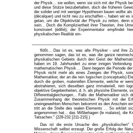
der Physik... sie wollen, wenn sie sich mit der Physik be
und diese Stütze beizubehalten, doch die früheren Gewo
die solider und mit weniger Hypothesen bauen wollte als
(décalquer) und nicht neu zu erschaffen -, haben wir es
getan, um die Objektivität der Physik zu retten, denn 
sein... Doch die Kompliziertheit ihrer Theorien, ihre U
konstruiert (édifié); der Experimentator empfindet 
physikalischen Realität ein-
flößt... Das ist es, was alle Physiker - und ihre 
genommen sagen, das ist es, was die ganze neomechani
physikalischen Gebiets durch den Geist der Mathematik
haben im 19. Jahrhundert zu einer innigen Verbindung 
mathematischen Physik ... Dann begann die Periode der 
Physik nicht mehr als eines Zweiges der Physik, son
Mathematiker, der an die rein logischen (conceptuels) Ele
durch die groben, materiellen Elemente, welche er wen
abstrahieren, sich dieselben ganz immateriell, rein log
objektive Gegebenheiten, d. h. als physishe Elemente, s
Differentialgleichungen... Falls der Mathematiker sich d
Zusammenhang der theoretischen Physik mit der Erf
uneingeweihten Menschen bekommt es den Anschein einer wi
tritt an die Stelle des realen Elements ... So erklärt 
angenommen hat... das Mißbehagen (le malaise), die Kr
Tatsachen." (228-232 [211-215].)
Das ist die erste Ursache des „physikalischen" I
Wissenschaft selbst erzeugt. Der große Erfolg der Natu