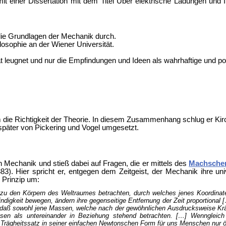
einer Dissertation mit dem Titel Über elektrische Ladungen und In
die Grundlagen der Mechanik durch.
osophie an der Wiener Universität.
tät leugnet und nur die Empfindungen und Ideen als wahrhaftige und p
 die Richtigkeit der Theorie. In diesem Zusammenhang schlug er Kir
päter von Pickering und Vogel umgesetzt.
 Mechanik und stieß dabei auf Fragen, die er mittels des
Machschen
). Hier spricht er, entgegen dem Zeitgeist, der Mechanik ihre univ
 Prinzip um:
n zu den Körpern des Weltraumes betrachten, durch welches jenes Koordina
ndigkeit bewegen, ändern ihre gegenseitige Entfernung der Zeit proportional 
, daß sowohl jene Massen, welche nach der gewöhnlichen Ausdrucksweise Krä
sen als untereinander in Beziehung stehend betrachten. […] Wenngleich
rägheitssatz in seiner einfachen Newtonschen Form für uns Menschen nur ört