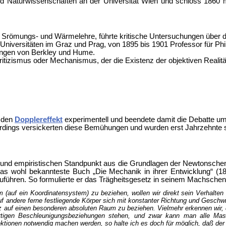
Naturwissenschaften an der Universität Wien und schloss 1860 mit 
r Srömungs- und Wärmelehre, führte kritische Untersuchungen über 
niversitäten im Graz und Prag, von 1895 bis 1901 Professor für Phil
uungen von Berkley und Hume.
okritizismus oder Mechanismus, der die Existenz der objektiven Reali
h den
Dopplereffekt
experimentell und beendete damit die Debatte um
rdings versickerten diese Bemühungen und wurden erst Jahrzehnte s
n und empiristischen Standpunkt aus die Grundlagen der Newtonschen
as wohl bekannteste Buch „Die Mechanik in ihrer Entwicklung“ (1883
ühren. So formulierte er das Trägheitsgesetz in seinem Machschen
 (auf ein Koordinatensystem) zu beziehen, wollen wir direkt sein Verhalte
uf andere ferne festliegende Körper sich mit konstanter Richtung und Geschwi
etz auf einen besonderen absoluten Raum zu beziehen. Vielmehr erkennen wir
rtigen Beschleunigungsbeziehungen stehen, und zwar kann man alle Mas
tionen notwendig machen werden, so halte ich es doch für möglich, daß der T