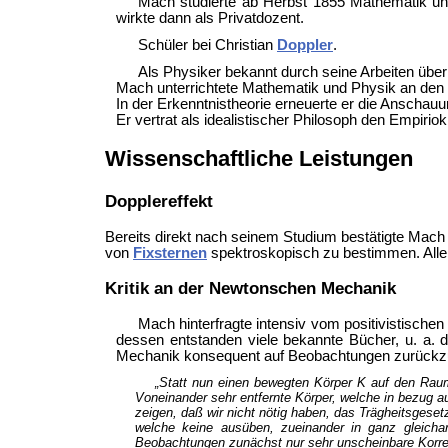
Mach studierte ab Herbst 1855 Mathematik und 
wirkte dann als Privatdozent.
Schüler bei Christian
Doppler
.
Als Physiker bekannt durch seine Arbeiten übe
Mach unterrichtete Mathematik und Physik an den U
In der Erkenntnistheorie erneuerte er die Anscha
Er vertrat als idealistischer Philosoph den Empiri
Wissenschaftliche Leistungen
Dopplereffekt
Bereits direkt nach seinem Studium bestätigte Mac
von
Fixsternen
spektroskopisch zu bestimmen. Alle
Kritik an der Newtonschen Mechanik
Mach hinterfragte intensiv vom positivistische
dessen entstanden viele bekannte Bücher, u. a. d
Mechanik konsequent auf Beobachtungen zurückzuf
„Statt nun einen bewegten Körper K auf den Raum
Voneinander sehr entfernte Körper, welche in bezug a
zeigen, daß wir nicht nötig haben, das Trägheitsges
welche keine ausüben, zueinander in ganz gleicha
Beobachtungen zunächst nur sehr unscheinbare Korrek