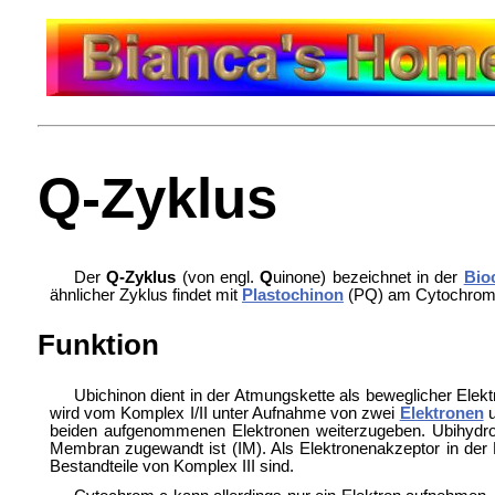
Q-Zyklus
Der
Q-Zyklus
(von engl.
Q
uinone) bezeichnet in der
Bio
ähnlicher Zyklus findet mit
Plastochinon
(PQ) am
Cytochrom
Funktion
Ubichinon dient in der Atmungskette als beweglicher Ele
wird vom Komplex I/II unter Aufnahme von zwei
Elektronen
u
beiden aufgenommenen Elektronen weiterzugeben. Ubihydroc
Membran zugewandt ist (IM). Als Elektronenakzeptor in der
Bestandteile von Komplex III sind.