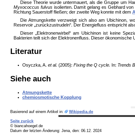
Diese Theorie wurde untermauert, als die Gruppe um H
Myxococcus fulvus
isolierten. Damit gelang es Gebhard von 
Richtung Sauerstoff fließen; der zweite Weg konnte mit dem
A
Die Atmungskette verzweigt sich also am Ubichinon, wobe
Reservoir „zurückzustrudeln“. Der Energiefluss entspricht als
Dieser „Elektronenwirbel“ am Ubichinon ist keine Spezi
Bakterien teilt sich der Elektronenfluss. Dieser ökonomische 
Literatur
Osyczka, A.
et al.
(2005):
Fixing the Q cycle.
In:
Trends B
Siehe auch
Atmungskette
chemiosmotische Kopplung
Basierend auf einem Artikel in:
Wikipedia.de
Seite zurück
© biancahoegel.de
Datum der letzten Änderung:
Jena, den: 06.12. 2024