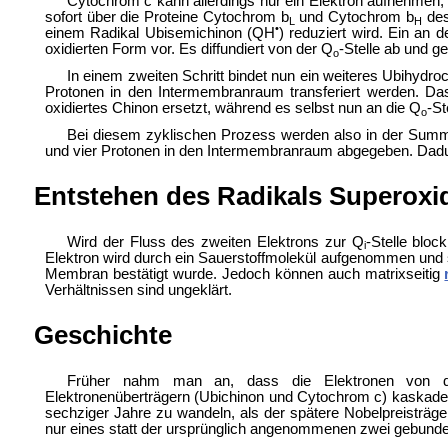
Cytochrom c kann allerdings nur ein Elektron aufnehmen
sofort über die Proteine Cytochrom b
und Cytochrom b
des
L
H
•
einem Radikal Ubisemichinon (QH
) reduziert wird. Ein an 
oxidierten Form vor. Es diffundiert von der Q
-Stelle ab und g
o
In einem zweiten Schritt bindet nun ein weiteres Ubihydro
Protonen in den Intermembranraum transferiert werden. D
oxidiertes Chinon ersetzt, während es selbst nun an die Q
-St
o
Bei diesem zyklischen Prozess werden also in der Sum
und vier Protonen in den Intermembranraum abgegeben. Dadu
Entstehen des Radikals Superoxi
Wird der Fluss des zweiten Elektrons zur Q
-Stelle bloc
i
Elektron wird durch ein Sauerstoffmolekül aufgenommen und 
Membran bestätigt wurde. Jedoch können auch matrixseitig
Verhältnissen sind ungeklärt.
Geschichte
Früher nahm man an, dass die Elektronen von d
Elektronenüberträgern (Ubichinon und Cytochrom c) kaskadenar
sechziger Jahre zu wandeln, als der spätere Nobelpreisträg
nur eines statt der ursprünglich angenommenen zwei gebunde