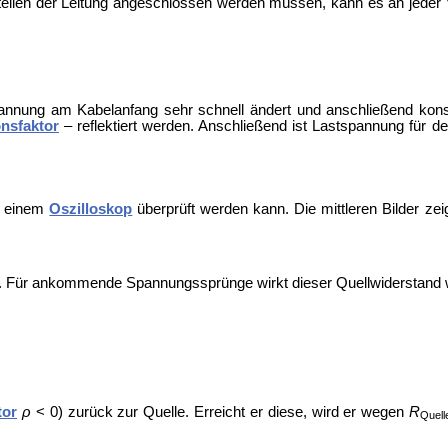
tellen der Leitung angeschlossen werden müssen, kann es an jeder
annung am Kabelanfang sehr schnell ändert und anschließend konst
onsfaktor
– reflektiert werden. Anschließend ist Lastspannung für d
it einem
Oszilloskop
überprüft werden kann. Die mittleren Bilder zei
V. Für ankommende Spannungssprünge wirkt dieser Quellwiderstand 
tor
ρ
< 0) zurück zur Quelle. Erreicht er diese, wird er wegen
R
Quell