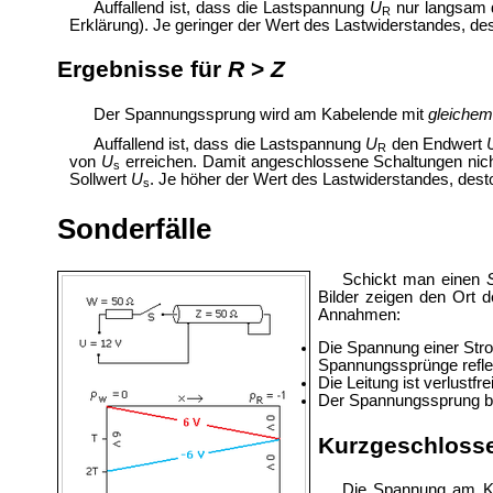
Auffallend ist, dass die Lastspannung
U
nur langsam
R
Erklärung). Je geringer der Wert des Lastwiderstandes, des
Ergebnisse für
R
>
Z
Der Spannungssprung wird am Kabelende mit
gleichem
Auffallend ist, dass die Lastspannung
U
den Endwert
R
von
U
erreichen. Damit angeschlossene Schaltungen nicht
s
Sollwert
U
. Je höher der Wert des Lastwiderstandes, desto
s
Sonderfälle
Schickt man einen
Bilder zeigen den Ort d
Annahmen:
Die Spannung einer Str
Spannungssprünge reflex
Die Leitung ist verlustfr
Der Spannungssprung b
Kurzgeschloss
Die Spannung am Ka