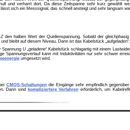
ll und verharrt dort. Da diese Zeitspanne sehr kurz gewählt we
lässt sich ein Messsignal, das schnell ansteigt und sehr langsam wied
d
Z
den halben Wert der Quellenspannung. Sobald der gleichphasig r
nd bleibt auf diesem Niveau. Dann ist das Kabelstück „aufgeladen“
er Spannung
U
„geladene“ Kabelstück schlagartig mit einem Lastwid
ige Spannungsverlauf kann mit Induktivitäten nur sehr schwer errei
eenergie
umgesetzt wird.
 bei
CMOS-Schaltungen
die Eingänge sehr empfindlich gegenüber 
ten. Dann sind
kompliziertere Verfahren
erforderlich, um Kabelref