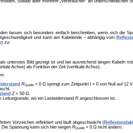
rmeiden. Sobald aber mehrere „Verbraucher“ an unterschiedlichen S
nden lassen sich besonders einfach beschreiben, wenn sich die Sp
tgeschwindigkeit und kann am Kabelende – abhängig vom
Reflexi
on
zu:
 als unterstes Bild gezeigt ist und bei ausreichend langen Kabeln m
tale Achse) als Funktion der Zeit (vertikale Achse).
en:
iderstand
R
= 0 Ω springt zum Zeitpunkt
t
= 0 von Null auf 12 
Quelle
uscht.
stand
Z
= 50 Ω.
 Leitungsende, wo ein Lastwiderstand
R
angeschlossen ist.
hrtem
Vorzeichen reflektiert und läuft abgeschwächt (
Reflexionsfak
t. Die Spannung kann sich hier wegen
R
= 0 Ω nicht ändern.
Quelle