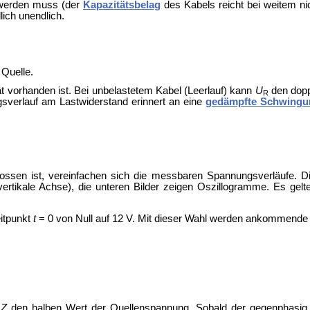
n werden muss (der
Kapazitätsbelag
des Kabels reicht bei weitem ni
lich unendlich.
 Quelle.
tät vorhanden ist. Bei unbelastetem Kabel (Leerlauf) kann
U
den dopp
R
sverlauf am Lastwiderstand erinnert an eine
gedämpfte Schwingu
ossen ist, vereinfachen sich die messbaren Spannungsverläufe. Di
ertikale Achse), die unteren Bilder zeigen Oszillogramme. Es gelt
itpunkt
t
= 0 von Null auf 12 V. Mit dieser Wahl werden ankommende
d
Z
den halben Wert der Quellenspannung. Sobald der gegenphasig re