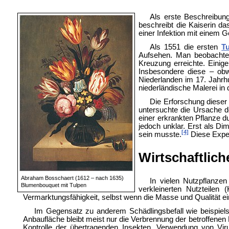
Als erste Beschreibun
beschreibt die Kaiserin d
einer Infektion mit einem
G
Als 1551 die ersten
T
Aufsehen. Man beobachtet
Kreuzung erreichte. Einig
Insbesondere diese – ob
Niederlanden im 17. Jahrh
niederländische Malerei in 
Die Erforschung dieser
untersuchte die Ursache d
einer erkrankten Pflanze d
jedoch unklar. Erst als
Dim
[4]
sein musste.
Diese Expe
Wirtschaftlic
Abraham Bosschaert (1612 – nach 1635)
In vielen Nutzpflanze
Blumenbouquet mit Tulpen
verkleinerten Nutzteilen
Vermarktungsfähigkeit, selbst wenn die Masse und Qualität eine
Im Gegensatz zu anderem Schädlingsbefall wie beispielswe
Anbaufläche bleibt meist nur die Verbrennung der betroffene
Kontrolle der übertragenden Insekten, Verwendung von Vi