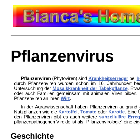
Pflanzenvirus
Pflanzenviren
(Phytoviren) sind
Krankheitserreger
bei
h
durch Pflanzenviren wurden schon im 16. Jahrhundert bes
Untersuchung der
Mosaikkrankheit der Tabakpflanze
. Etwa
oder auch Familien gemeinsam mit animalen Viren bilden.
Pflanzenviren an ihren
Wirt
.
In der
Agrarwissenschaft haben Pflanzenviren aufgrund 
Nutzpflanzen wie die
Kartoffel
,
Tomate
oder
Karotte
. Eine 
den Pflanzenviren gibt es auch weitere
subzelluläre Erreg
pflanzenpathogenen Viroide ist als „Pflanzenvirologie“ eine eige
Geschichte