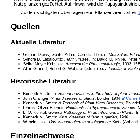
Nutzpflanzen gezüchtet. Auf Hawaii wird die Papayaindustrie 
Zu den wichtigsten Überträgern von Pflanzenviren zählen
Quellen
Aktuelle Literatur
Gerhart Drews, Günter Adam, Cornelia Heinze:
Molekulare Pflan
Sondra D. Lazarowitz:
Plant Viruses
. In: David M. Knipe, Peter 
Sylke Meyer-Kahsnitz:
Angewandte Pflanzenvirologie
, 1993, IS
Allan Granoff, Robert G. Webster (eds.):
Encyclopedia of Virolo
Historische Literatur
Kenneth M. Smith:
Recent advances in the study of plant viruse
John Grainger:
Virus diseases of plants
, London 1934
Cornell
Kenneth M. Smith:
A Textbook of Plant Virus Diseases
, Philade
Francis Oliver Holmes:
Handbook of Phytopathogenic Viruses
, 
L. O. Kunkel:
General Pathology of Virus Infections in Plants
. I
Kenneth M. Smith:
Virus diseases of farm & garden
, 1946
Wilhelm Troll:
Das Virusproblem in ontologischer Sicht
(Abhandlu
Einzelnachweise