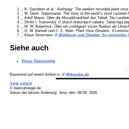
↑
K. Saunders et al.:
Aetiology: The earliest recorded plant viru
↑
M. Dash:
Tulipomania: The story of the world´s most caveted f
↑
Adolf Mayer:
Über die Mosaikkrankheit des Tabak
. Die Landwi
↑
Dmitri I. Ivanovskij:
O dvuch boleznjach tabaka. Tabacnaja pep
↑
M. W. Beijerinck:
Über ein contagium vivum fluidum als Ursach
↑
O. W. Barnett und C. E. Main:
Plant Virus Disease - Economi
↑
Klaus Strotmann:
Blattläuse und Zikaden: So vermeiden 
Siehe auch
Virus-Taxonomie
Basierend auf einem Artikel in:
Wikipedia.de
Seite zurück
© biancahoegel.de
Datum der letzten Änderung:
Jena, den: 08.04. 2026