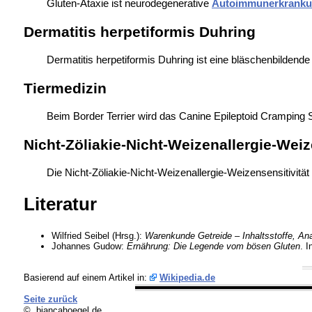
Gluten-Ataxie ist
neurodegenerative
Autoimmunerkrank
Dermatitis herpetiformis Duhring
Dermatitis herpetiformis Duhring ist eine bläschenbildende
Tiermedizin
Beim Border Terrier wird das
Canine Epileptoid Cramping S
Nicht-Zöliakie-Nicht-Weizenallergie-Weiz
Die
Nicht-Zöliakie-Nicht-Weizenallergie-Weizensensitivität
Literatur
Wilfried Seibel (Hrsg.):
Warenkunde Getreide – Inhaltsstoffe, Ana
Johannes Gudow:
Ernährung: Die Legende vom bösen Gluten
. I
Basierend auf einem Artikel in:
Wikipedia.de
Seite zurück
© biancahoegel.de