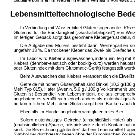
Gluteline kommen im Weizen in einem Verhältnis von etwa 1:1 
Lebensmitteltechnologische Bed
In Verbindung mit Wasser bildet Gluten sogenanntes
Klebe
Gluten ist für die
Backfähigkeit („Gashaltefähigkeit“) von
Weiz
Im fertigen Gebäck sorgt das geronnene Klebergerüst dafür, 
Die Aufgabe des
Müllers besteht darin, Weizenpartien so
ungefähr 13 %. Da trockener Kleber das Zwei- bis Dreifache 
Im Labor wird Kleber ausgewaschen, indem ein Teig mit K
Klebers (dehnbar-elastisch oder bockig-kurz) werden haupt
oder Glutenindex mit dem Glutomatic-Gerät) festgestellt werd
Beim Auswaschen des Klebers verändert sich die Eiweiß
Getreide mit hohem Glutengehalt sind
Dinkel (10,3 g/100 
Mehl Typ 815),
Hafer (Avenin, 5,6 g / 100 g Vollkornmehl) un
Gluten ist Bestandteil von Lebensmitteln, die aus entsprec
angeboten; es verhält sich jedoch anders als glutenhaltige
herkömmlichem Mehl, denn Gluten sorgt beim Backen auch fü
Ebenfalls im Handel angeboten wird
glutenfreies Bier.
Sofern glutenhaltiges Getreide (einschließlich Hafer) als 
(unabsichtlichen)
Spuren
, beispielsweise durch Kontaminati
sind. Die Bezeichnung „glutenfrei“ darf ein Lebensmittel tra
Symbol der durchgestrichenen Ähre der Europäischen Zöliakie-