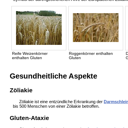
Reife Weizenkörner
Roggenkörner enthalten
D
enthalten Gluten
Gluten
G
Gesundheitliche Aspekte
Zöliakie
Zöliakie ist eine entzündliche Erkrankung der
Darmschlei
bis 500 Menschen von einer Zöliakie betroffen.
Gluten-Ataxie