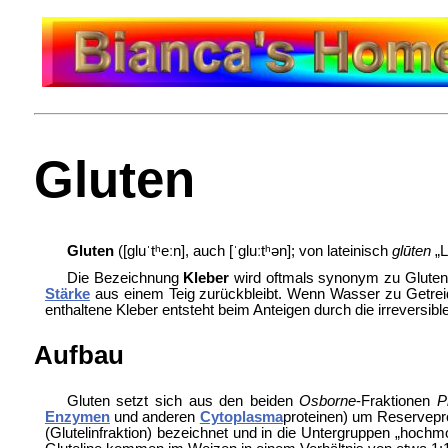
Gluten
Gluten
([gluˈtʰeːn], auch [ˈgluːtʰən]; von
lateinisch
glūten
„
L
Die Bezeichnung
Kleber
wird oftmals synonym zu Gluten 
Stärke
aus einem
Teig zurückbleibt. Wenn Wasser zu
Getrei
enthaltene Kleber entsteht beim Anteigen durch die irreversib
Aufbau
Gluten setzt sich aus den beiden
Osborne
-Fraktionen
P
Enzymen
und anderen
Cytoplasma
proteinen) um Reservepro
(Glutelinfraktion) bezeichnet und in die Untergruppen „hochmo