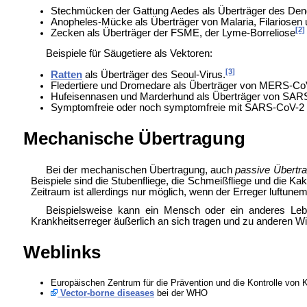
Stechmücken der Gattung
Aedes als Überträger des
Den
Anopheles-Mücke als Überträger von
Malaria,
Filariosen
[2]
Zecken als Überträger der
FSME, der
Lyme-Borreliose
Beispiele für Säugetiere als Vektoren:
[3]
Ratten
als Überträger des
Seoul-Virus.
Fledertiere und
Dromedare als Überträger von
MERS-Co
Hufeisennasen und
Marderhund als Überträger von
SARS
Symptomfreie oder noch symptomfreie mit
SARS-CoV-2 i
Mechanische Übertragung
Bei der mechanischen Übertragung, auch
passive Übertr
Beispiele sind die
Stubenfliege, die
Schmeißfliege und die
Kake
Zeitraum ist allerdings nur möglich, wenn der Erreger luftunemp
Beispielsweise kann ein Mensch oder ein anderes L
Krankheitserreger äußerlich an sich tragen und zu anderen Wil
Weblinks
Europäischen Zentrum für die Prävention und die Kontrolle von
Vector-borne diseases
bei der
WHO