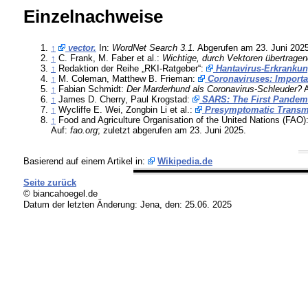
Einzelnachweise
↑
vector.
In:
WordNet Search 3.1.
Abgerufen am 23. Juni 2025
↑
C. Frank, M. Faber et al.:
Wichtige, durch Vektoren übertrage
↑
Redaktion der Reihe „RKI-Ratgeber“:
Hantavirus-Erkrankun
↑
M. Coleman, Matthew B. Frieman:
Coronaviruses: Import
↑
Fabian Schmidt:
Der Marderhund als Coronavirus-Schleuder?
A
↑
James D. Cherry, Paul Krogstad:
SARS: The First Pandemic
↑
Wycliffe E. Wei, Zongbin Li et al.:
Presymptomatic Transm
↑
Food and Agriculture Organisation of the United Nations (FAO)
Auf:
fao.org
; zuletzt abgerufen am 23. Juni 2025.
Basierend auf einem Artikel in:
Wikipedia.de
Seite zurück
© biancahoegel.de
Datum der letzten Änderung:
Jena, den: 25.06. 2025