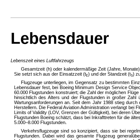
Lebensdauer
Lebenszeit eines Luftfahrzeugs
Gesamtzeit (h) oder kalendermäßige Zeit (Jahre, Monate), 
Sie setzt sich aus der Einsatzzeit (t
) und der Standzeit (t
) z
E
S
Flugzeuge unterliegen, im Gegensatz zu bestimmten Einze
Lebensdauer fest, bei Boeing Minimum Design Service Object
60.000 Flugstunden konstruiert; die Zahl der möglichen Flü
hinsichtlich des Alters und der Flugstunden in großer Zah
Wartungsanforderungen an. Seit dem Jahr 1988 stieg durch 
Herstellern. Die Federal Aviation Administration verlangt bei
Limits of Validity (LOV, Grenzen der Gültigkeit), bei deren Ü
Flugstunden Boeing schätzt, dass bei Inkrafttreten für die äl
5.000–8.000 Flugstunden.
Verkehrsflugzeuge sind so konzipiert, dass sie bei reg
Flugstunden. Dabei wird das gesamte Flugzeug generalüberh