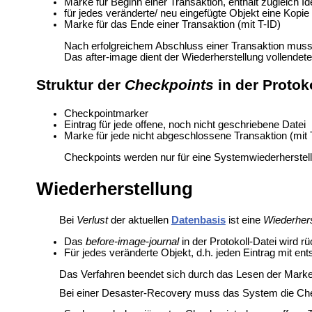
Marke für Beginn einer Transaktion, enthält zugleich Ide
für jedes veränderte/ neu eingefügte Objekt eine Kopi
Marke für das Ende einer Transaktion (mit T-ID)
Nach erfolgreichem Abschluss einer Transaktion muss 
Das after-image dient der Wiederherstellung vollendet
Struktur der
Checkpoints
in der Protoko
Checkpointmarker
Eintrag für jede offene, noch nicht geschriebene Datei
Marke für jede nicht abgeschlossene Transaktion (mit 
Checkpoints werden nur für eine Systemwiederherstel
Wiederherstellung
Bei
Verlust
der aktuellen
Datenbasis
ist eine
Wiederhers
Das
before-image-journal
in der Protokoll-Datei wird r
Für jedes veränderte Objekt, d.h. jeden Eintrag mit ent
Das Verfahren beendet sich durch das Lesen der Marke
Bei einer Desaster-Recovery muss das System die Chec