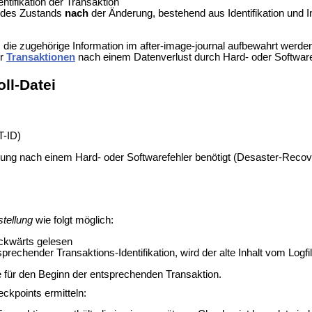
ntifikation der Transaktion
e des Zustands
nach
der Änderung, bestehend aus Identifikation und In
die zugehörige Information im after-image-journal aufbewahrt werde
er
Transaktionen
nach einem Datenverlust durch Hard- oder Software
ll-Datei
T-ID)
lung nach einem Hard- oder Softwarefehler benötigt (Desaster-Recov
tellung
wie folgt möglich:
ückwärts gelesen
sprechender Transaktions-Identifikation, wird der alte Inhalt vom Log
 für den Beginn der entsprechenden Transaktion.
kpoints ermitteln: