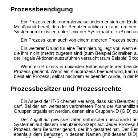
Prozessbeendigung
Ein Prozess endet normalerweise, indem er sich am Ende 
Menüpunkt bereit, den der Benutzer anklicken kann, um den 
Systemauruf existiert unter Unix der Systemaufruf
exit
und un
Ein Prozess kann auch von einem anderen Prozess beendet
Ein weiterer Grund für eine Terminierung liegt vor, wenn
die ihm nicht (mehr) zugeteilt sind (zum Beispiel Schreiben
der illegale Aktionen auszuführen versucht (zum Beispiel Bitk
Wenn ein Prozess in unixoiden Betriebssystemen beendet 
Prozess genannt. Wenn ein Kindprozess beendet wird, kann de
bleibt ein Prozess, selbst nachdem er beendet wurde, in der P
Prozessbesitzer und Prozessrechte
Ein Aspekt der
IT-Sicherheit verlangt, dass sich Benut
darf. Bei der am weitesten verbreiteten Form der Authentifi
Gruppen organisiert werden, denen eine Gruppen-ID (GID) zu
Der Zugriff auf gewisse Daten soll insofern beschränkt un
Systemen auf diesem Benutzer-Konzept auf: Jeder Prozess tr
Prozess dem Benutzer gehört, der ihn gestartet hat. Der Be
ebenfalls dem Benutzer, in dessen Namen (mit dessen UID) s