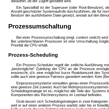
daraufhin, ob der Zugriff gestattet wird.
Ein Spezialfall ist der
Superuser (oder Root-Benutzer), der
Anzahl geschützter
Systemaufrufe durchzuführen, die für nor
Besitzer der ausführbaren Datei gesetzt, anstatt auf den Benut
Prozessumschaltung
Bei einer Prozessumschaltung (engl.
context switch
) wir
Bei unterbrechbaren Prozessen ist eine Umschaltung mögli
Priorität die CPU erhält.
Prozess-Scheduling
Ein
Prozess-Scheduler regelt die zeitliche Ausführung me
„bestmögliche“ Zuteilung der CPU an die Prozesse ermöglic
erwünscht, d.h. eine möglichst kurze Reaktionszeit des Syst
sollte auch eine gewisse Fairness garantiert werden: Kein (B
Einprozessorsysteme verwalten genau einen Prozessor(ke
eine gewisse Zeit zuweist. Auch bei
Mehrprozessorsystemen is
Schedulingstrategie ist es, möglichst alle Teile des Systems
Komponenten des Rechnersystems im Leerlauf befinden.
Grob lassen sich Schedulingstrategien in zwei Kategorien 
weil er auf einen anderen Prozess wartet) oder bis er freiwi