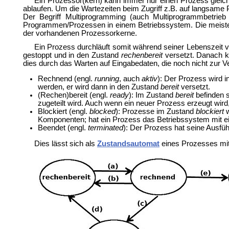
Ein Prozessor(kern) kann immer nur einen Prozess gleich
ablaufen. Um die Wartezeiten beim Zugriff z.B. auf langsame 
Der Begriff Multiprogramming (auch Multiprogrammbetrieb 
Programmen/Prozessen in einem Betriebssystem. Die meis
der vorhandenen Prozessorkerne.
Ein Prozess durchläuft somit während seiner Lebenszeit 
gestoppt und in den Zustand
rechenbereit
versetzt. Danach k
dies durch das Warten auf Eingabedaten, die noch nicht zur V
Rechnend (engl.
running
, auch
aktiv
): Der Prozess wird 
werden, er wird dann in den Zustand
bereit
versetzt.
(Rechen)bereit (engl.
ready
): Im Zustand
bereit
befinden s
zugeteilt wird. Auch wenn ein neuer Prozess erzeugt wird,
Blockiert (engl.
blocked
): Prozesse im Zustand
blockiert
w
Komponenten; hat ein Prozess das Betriebssystem mit ei
Beendet (engl.
terminated
): Der Prozess hat seine Ausf
Dies lässt sich als
Zustandsautomat
eines Prozesses mit