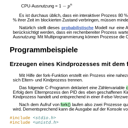
CPU-Ausnutzung =
Es ist durchaus üblich, dass ein interaktiver Prozess 80
% ihrer Zeit im blockierten Zustand verbringen, müssen mind
Natürlich stellt dieses
probabilistische
Modell nur eine A
berücksichtigt werden, dass ein rechenbereiter Prozess wart
Ausnutzung: Mit Multiprogrammierung können Prozesse die C
Programmbeispiele
Erzeugen eines Kindprozesses mit dem f
Mit Hilfe der
fork-Funktion erstellt ein Prozess eine nah
sich Eltern- und Kindprozess trennen.
Das folgende
C-Programm deklariert eine Zählervariable
c
Erfolg dem Elternprozess den PID des eben geschaffenen Kin
Kindprozess handelt und entsprechend in einer
if-else-Verzwe
Nach dem Aufruf von
fork()
laufen also zwei Prozesse quas
wird. Dementsprechend kann die Ausgabe auf der Konsole vo
#include
<stdio.h>
#include
<unistd.h>