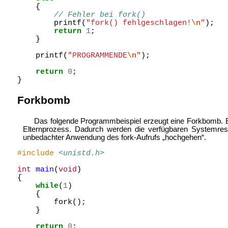
{
// Fehler bei fork()
printf
(
"fork() fehlgeschlagen!
\n
"
);
return
1
;
}
printf
(
"PROGRAMMENDE
\n
"
);
return
0
;
}
Forkbomb
Das folgende Programmbeispiel erzeugt eine
Forkbomb. Es
Elternprozess. Dadurch werden die verfügbaren Systemres
unbedachter Anwendung des fork-Aufrufs „hochgehen“.
#include
<unistd.h>
int
main
(
void
)
{
while
(
1
)
{
fork
();
}
return
0
;