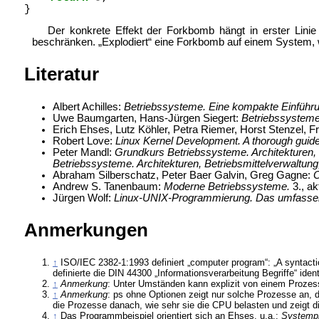
}
Der konkrete Effekt der Forkbomb hängt in erster Linie
beschränken. „Explodiert“ eine Forkbomb auf einem System, 
Literatur
Albert Achilles:
Betriebssysteme. Eine kompakte Einführu
Uwe Baumgarten, Hans-Jürgen Siegert:
Betriebssysteme
Erich Ehses, Lutz Köhler, Petra Riemer, Horst Stenzel, F
Robert Love:
Linux Kernel Development. A thorough guide 
Peter Mandl:
Grundkurs Betriebssysteme. Architekturen, 
Betriebssysteme. Architekturen, Betriebsmittelverwaltu
Abraham Silberschatz, Peter Baer Galvin, Greg Gagne:
O
Andrew S. Tanenbaum:
Moderne Betriebssysteme.
3., ak
Jürgen Wolf:
Linux-UNIX-Programmierung. Das umfasse
Anmerkungen
↑
ISO/IEC 2382-1:1993 definiert „computer program“: „A syntactic 
definierte die DIN 44300 „Informationsverarbeitung Begriffe“ iden
↑
Anmerkung
: Unter Umständen kann explizit von einem Prozess
↑
Anmerkung
: ps ohne Optionen zeigt nur solche Prozesse an, 
die Prozesse danach, wie sehr sie die CPU belasten und zeigt d
↑
Das Programmbeispiel orientiert sich an Ehses, u.a.:
Systempr