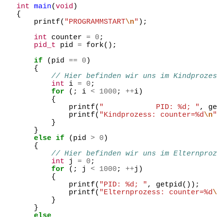
int
main
(
void
)
{
printf
(
"PROGRAMMSTART
\n
"
);
int
counter
=
0
;
pid_t
pid
=
fork
();
if
(
pid
==
0
)
{
// Hier befinden wir uns im Kindprozes
int
i
=
0
;
for
(;
i
<
1000
;
++
i
)
{
printf
(
"            PID: %d; "
,
ge
printf
(
"Kindprozess: counter=%d
\n
"
}
}
else
if
(
pid
>
0
)
{
// Hier befinden wir uns im Elternproz
int
j
=
0
;
for
(;
j
<
1000
;
++
j
)
{
printf
(
"PID: %d; "
,
getpid
());
printf
(
"Elternprozess: counter=%d
\
}
}
else