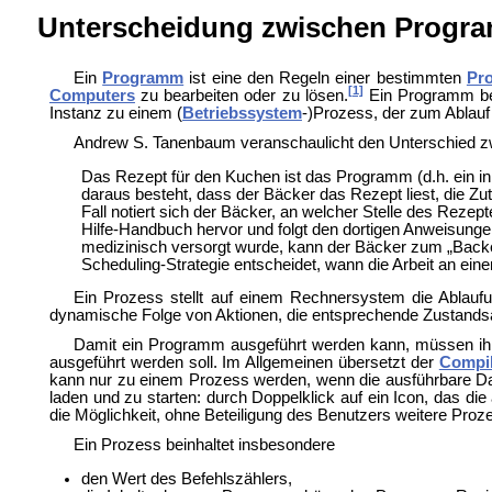
Unterscheidung zwischen Progr
Ein
Programm
ist eine den Regeln einer bestimmten
Pr
[1]
Computers
zu bearbeiten oder zu lösen.
Ein Programm bew
Instanz zu einem (
Betriebssystem
-)Prozess, der zum Ablau
Andrew S. Tanenbaum veranschaulicht den Unterschied
Das Rezept für den Kuchen ist das Programm (d.h. ein i
daraus besteht, dass der Bäcker das Rezept liest, die 
Fall notiert sich der Bäcker, an welcher Stelle des Rezept
Hilfe-Handbuch hervor und folgt den dortigen Anweisung
medizinisch versorgt wurde, kann der Bäcker zum „Backe
Scheduling-Strategie entscheidet, wann die Arbeit an ei
Ein Prozess stellt auf einem Rechnersystem die
Ablauf
dynamische Folge von Aktionen, die entsprechende Zustands
Damit ein Programm ausgeführt werden kann, müssen ihm
ausgeführt werden soll. Im Allgemeinen übersetzt der
Compil
kann nur zu einem Prozess werden, wenn die ausführbare Date
laden und zu starten: durch
Doppelklick auf ein
Icon, das die
die Möglichkeit, ohne Beteiligung des Benutzers weitere Pro
Ein Prozess beinhaltet insbesondere
den Wert des
Befehlszählers,