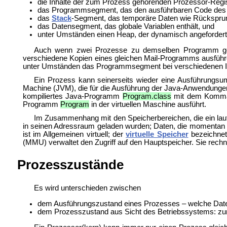
die Inhalte der zum Prozess gehörenden Prozessor-
Regis
das Programmsegment, das den ausführbaren Code des 
das
Stack
-Segment, das temporäre Daten wie
Rücksprun
das
Datensegment, das globale Variablen enthält, und
unter Umständen einen
Heap, der dynamisch angefordert
Auch wenn zwei Prozesse zu demselben Programm gehör
verschiedene Kopien eines gleichen Mail-Programms ausführ
unter Umständen das Programmsegment bei verschiedenen In
Ein Prozess kann seinerseits wieder eine Ausführungsu
Machine (JVM), die für die Ausführung der
Java-Anwendungen v
kompiliertes Java-Programm
Program.class
mit dem Komma
Programm
Program
in der
virtuellen Maschine ausführt.
Im Zusammenhang mit den Speicherbereichen, die ein lau
in seinen Adressraum geladen wurden; Daten, die momentan
ist im Allgemeinen virtuell; der
virtuelle Speicher
bezeichnet
(MMU) verwaltet den Zugriff auf den Hauptspeicher. Sie rechn
Prozesszustände
Es wird unterschieden zwischen
dem Ausführungszustand eines Prozesses – welche Daten 
dem Prozesszustand aus Sicht des Betriebssystems: zum Be