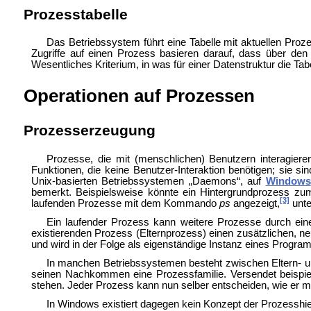
Prozesstabelle
Das Betriebssystem führt eine Tabelle mit aktuellen Proz
Zugriffe auf einen Prozess basieren darauf, dass über den
Wesentliches Kriterium, in was für einer Datenstruktur die Tabe
Operationen auf Prozessen
Prozesserzeugung
Prozesse, die mit (menschlichen) Benutzern
interagier
Funktionen, die keine Benutzer-Interaktion benötigen; sie 
Unix-basierten Betriebssystemen „
Daemons“, auf
Windows
bemerkt. Beispielsweise könnte ein Hintergrundprozess zum 
[3]
laufenden Prozesse mit dem
Kommando
ps
angezeigt,
unt
Ein laufender Prozess kann weitere Prozesse durch ei
existierenden Prozess (Elternprozess) einen zusätzlichen, n
und wird in der Folge als eigenständige Instanz eines Prog
In manchen Betriebssystemen besteht zwischen Eltern- un
seinen Nachkommen eine Prozessfamilie. Versendet beispielsw
stehen. Jeder Prozess kann nun selber entscheiden, wie er m
In Windows existiert dagegen kein Konzept der Prozesshierar