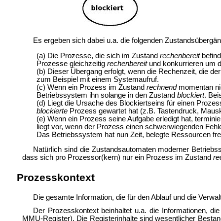
Es ergeben sich dabei u.a. die folgenden Zustandsübergän
(a) Die Prozesse, die sich im Zustand
rechenbereit
befind
Prozesse gleichzeitig
rechenbereit
und konkurrieren um di
(b) Dieser Übergang erfolgt, wenn die Rechenzeit, die der
zum Beispiel mit einem
Systemaufruf.
(c) Wenn ein Prozess im Zustand
rechnend
momentan nich
Betriebssystem ihn solange in den Zustand
blockiert
. Bei
(d) Liegt die Ursache des Blockiertseins für einen Prozes
blockierte
Prozess gewartet hat (z.B. Tastendruck, Mauskl
(e) Wenn ein Prozess seine Aufgabe erledigt hat, termini
liegt vor, wenn der Prozess einen schwerwiegenden Fehle
Das Betriebssystem hat nun Zeit, belegte Ressourcen fre
Natürlich sind die Zustandsautomaten moderner Betriebss
dass sich pro Prozessor(kern) nur ein Prozess im Zustand
re
Prozesskontext
Die gesamte Information, die für den Ablauf und die Verw
Der Prozesskontext beinhaltet u.a. die Informationen, d
MMU-Register). Die Registerinhalte sind wesentlicher Bestand