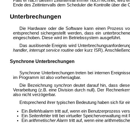
Falls er nach diesem Zeitintervall immer noch rechnet, wird
Ende des Zeitintervalls dem Scheduler die Kontrolle über die
Unterbrechungen
Die Hardware oder die Software kann einen Prozess vor
entsprechend sichergestellt werden, dass ein unterbrochen
eingeschoben. Diese wird im Betriebssystem ausgeführt.
Das auslösende Ereignis wird Unterbrechungsanforderung
handler
,
interrupt service routine
oder kurz ISR). Anschließend
Synchrone Unterbrechungen
Synchrone Unterbrechungen treten bei internen Ereigniss
im Programm ist also vorhersagbar.
Die Bezeichnung
synchron
deutet darauf hin, dass dies
Verarbeitung (z.B. eine
Division durch null). Der Rechnerker
also nicht verzögerbar.
Entsprechend ihrer typischen Bedeutung haben sich für e
Ein
Befehlsalarm
tritt auf, wenn ein Benutzerprozess vers
Ein
Seitenfehler
tritt bei virtueller Speicherverwaltung mit
Ein
arithmetischer Alarm
tritt auf, wenn eine arithmetisch