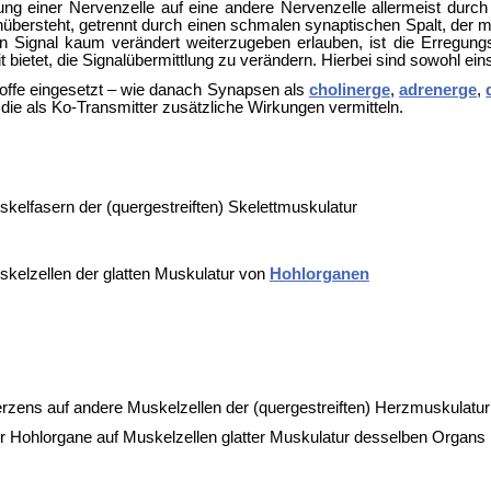
ung einer Nervenzelle auf eine andere Nervenzelle allermeist durc
ersteht, getrennt durch einen schmalen synaptischen Spalt, der mit
in Signal kaum verändert weiterzugeben erlauben, ist die Erregun
t bietet, die Signalübermittlung zu verändern. Hierbei sind sowohl 
offe eingesetzt – wie danach Synapsen als
cholinerge
,
adrenerge
,
 die als
Ko-Transmitter zusätzliche Wirkungen vermitteln.
kelfasern der (quergestreiften) Skelettmuskulatur
kelzellen der glatten Muskulatur von
Hohlorganen
rzens auf andere Muskelzellen der (quergestreiften) Herzmuskulatur
r Hohlorgane auf Muskelzellen glatter Muskulatur desselben Organs