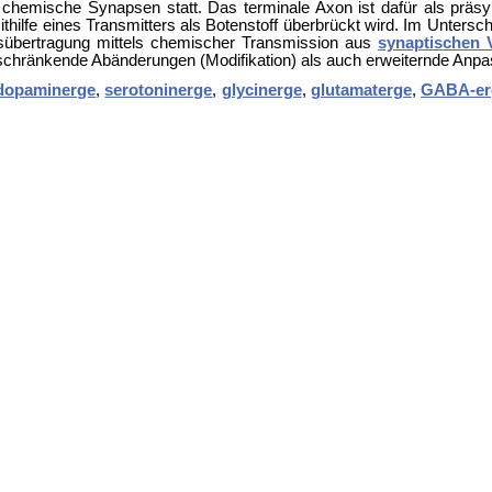
h chemische Synapsen statt. Das terminale Axon ist dafür als präs
hilfe eines Transmitters als Botenstoff überbrückt wird. Im Untersc
gsübertragung mittels chemischer Transmission aus
synaptischen 
einschränkende Abänderungen (Modifikation) als auch erweiternde Anp
dopaminerge
,
serotoninerge
,
glycinerge
,
glutamaterge
,
GABA-er