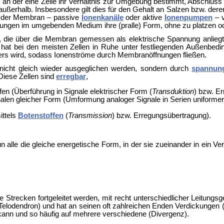
, an der eine Zelle ihr Verhältnis zur Umgebung bestimmt, Abschluss 
rhalb. Insbesondere gilt dies für den Gehalt an Salzen bzw. deren 
in der Membran – passive
Ionenkanäle
oder aktive
Ionenpumpen
– v
ngen im umgebenden Medium ihre (pralle) Form, ohne zu platzen o
, die über die Membran gemessen als elektrische Spannung anliegt
hat bei den meisten Zellen in Ruhe unter festliegenden Außenbedin
rs wird, sodass Ionenströme durch Membranöffnungen fließen.
nicht gleich wieder ausgeglichen werden, sondern durch
spannung
 Diese Zellen sind
erregbar
,
en (Überführung in Signale elektrischer Form (
Transduktion
) bzw. Er
alen gleicher Form (Umformung analoger Signale in Serien uniformer
ittels
Botenstoffen
(
Transmission
) bzw. Erregungsübertragung).
alle die gleiche energetische Form, in der sie zueinander in ein Ve
 Strecken fortgeleitet werden, mit recht unterschiedlicher
Leitungsg
h (Telodendron) und hat an seinen oft zahlreichen Enden Verdickunge
 kann und so häufig auf mehrere verschiedene (Divergenz).