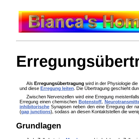
Erregungsübert
Als
Erregungsübertragung
wird in der
Physiologie di
und diese
Erregung leiten
. Die Übertragung geschieht du
Zwischen Nervenzellen wird eine Erregung meistenfall
Erregung einen chemischen
Botenstoff
,
Neurotransmitt
inhibitorische
Synapsen neben den eine Erregung der na
(
gap junctions
), sodass an diesen Kontaktstellen die wen
Grundlagen