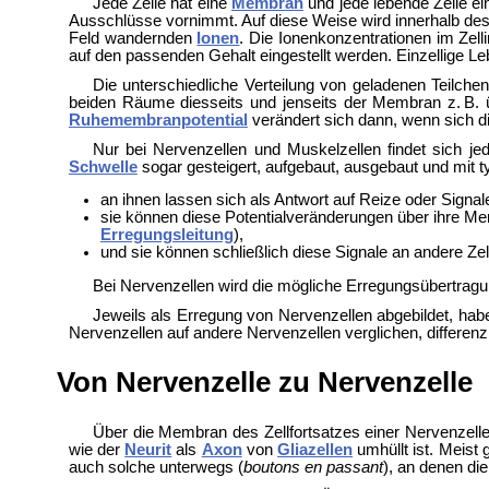
Jede Zelle hat eine
Membran
und jede lebende Zelle e
Ausschlüsse vornimmt. Auf diese Weise wird innerhalb des 
Feld wandernden
Ionen
. Die Ionenkonzentrationen im Zel
auf den passenden Gehalt eingestellt werden. Einzellige 
Die unterschiedliche Verteilung von geladenen Teilche
beiden Räume diesseits und jenseits der Membran z. B. ü
Ruhemembranpotential
verändert sich dann, wenn sich 
Nur bei Nervenzellen und Muskelzellen findet sich 
Schwelle
sogar gesteigert, aufgebaut, ausgebaut und mit 
an ihnen lassen sich als Antwort auf
Reize oder Signal
sie können diese Potentialveränderungen über ihre Me
Erregungsleitung
),
und sie können schließlich diese Signale an andere Ze
Bei Nervenzellen wird die mögliche Erregungsübertragu
Jeweils als Erregung von Nervenzellen abgebildet, habe
Nervenzellen auf andere Nervenzellen verglichen, differenzi
Von Nervenzelle zu Nervenzelle
Über die Membran des Zellfortsatzes einer Nervenzelle 
wie der
Neurit
als
Axon
von
Gliazellen
umhüllt ist. Meist
auch solche unterwegs (
boutons en passant
), an denen di