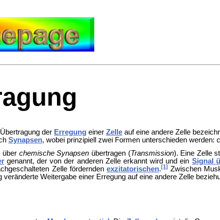
ragung
e Übertragung der
Erregung
einer
Zelle
auf eine andere Zelle bezeich
rch
Synapsen
, wobei prinzipiell zwei Formen unterschieden werden: 
s über
chemische Synapsen
übertragen (
Transmission
). Eine Zelle 
er
genannt, der von der anderen Zelle erkannt wird und ein
Signal ü
[1]
chgeschalteten Zelle fördernden
exzitatorischen
.
Zwischen Musk
ig veränderte Weitergabe einer Erregung auf eine andere Zelle bezi