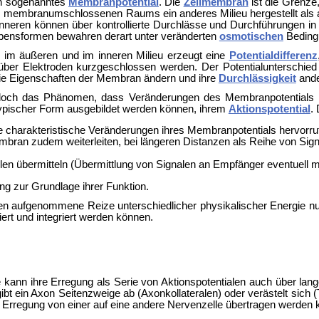
in sogenanntes
Membranpotential
. Die
Zellmembran
ist die Grenze
membranumschlossenen Raums ein anderes Milieu hergestellt als auße
linneren können über kontrollierte Durchlässe und Durchführungen 
Lebensformen bewahren derart unter veränderten
osmotischen
Bedingu
n im äußeren und im inneren Milieu erzeugt eine
Potentialdifferenz
ber Elektroden kurzgeschlossen werden. Der Potentialunterschied 
die Eigenschaften der Membran ändern und ihre
Durchlässigkeit
ande
jedoch das Phänomen, dass Veränderungen des Membranpotentials 
typischer Form ausgebildet werden können, ihrem
Aktionspotential
.
e charakteristische Veränderungen ihres Membranpotentials hervorruf
mbran zudem weiterleiten, bei längeren Distanzen als Reihe von Sign
llen übermitteln (Übermittlung von Signalen an Empfänger eventuell m
ng zur Grundlage ihrer Funktion.
n aufgenommene Reize unterschiedlicher physikalischer Energie nun 
ert und integriert werden können.
kann ihre Erregung als Serie von Aktionspotentialen auch über lange
 gibt ein Axon Seitenzweige ab (Axonkollateralen) oder verästelt sic
e Erregung von einer auf eine andere Nervenzelle übertragen werden