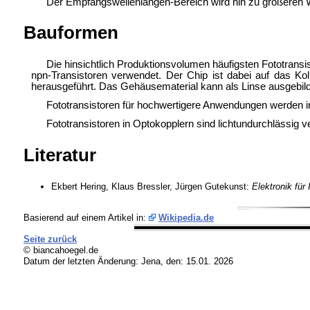
Der Empfangswellenlängen-Bereich wird hin zu größeren W
Bauformen
Die hinsichtlich Produktionsvolumen häufigsten Fototransi
npn-Transistoren verwendet. Der Chip ist dabei auf das Ko
herausgeführt. Das Gehäusematerial kann als Linse ausgebilde
Fototransistoren für hochwertigere Anwendungen werden in
Fototransistoren in Optokopplern sind lichtundurchlässig v
Literatur
Ekbert Hering, Klaus Bressler, Jürgen Gutekunst:
Elektronik für
Basierend auf einem Artikel in:
Wikipedia.de
Seite zurück
© biancahoegel.de
Datum der letzten Änderung:
Jena, den: 15.01. 2026