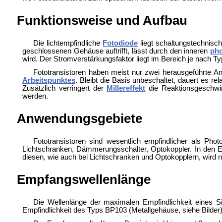
Funktionsweise und Aufbau
Die lichtempfindliche
Fotodiode
liegt schaltungstechnisch
geschlossenen Gehäuse auftrifft, lässt durch den inneren
pho
wird. Der Stromverstärkungsfaktor liegt im Bereich je nach T
Fototransistoren haben meist nur zwei herausgeführte A
Arbeitspunktes
. Bleibt die Basis unbeschaltet, dauert es re
Zusätzlich verringert der
Millereffekt
die Reaktionsgeschwind
werden.
Anwendungsgebiete
Fototransistoren sind wesentlich empfindlicher als Pho
Lichtschranken, Dämmerungsschalter,
Optokoppler. In den 
diesen, wie auch bei Lichtschranken und Optokopplern, wird ni
Empfangswellenlänge
Die Wellenlänge der maximalen Empfindlichkeit eines Si
Empfindlichkeit des Typs BP103 (Metallgehäuse, siehe Bilder