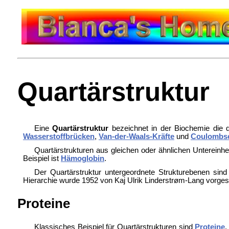
Quartärstruktur
Eine
Quartärstruktur
bezeichnet in der Biochemie die 
Wasserstoffbrücken
,
Van-der-Waals-Kräfte
und
Coulombsc
Quartärstrukturen aus gleichen oder ähnlichen Untereinh
Beispiel ist
Hämoglobin
.
Der Quartärstruktur untergeordnete Strukturebenen sin
Hierarchie wurde 1952 von
Kaj Ulrik Linderstrøm-Lang vorge
Proteine
Klassisches Beispiel für Quartärstrukturen sind
Proteine
,