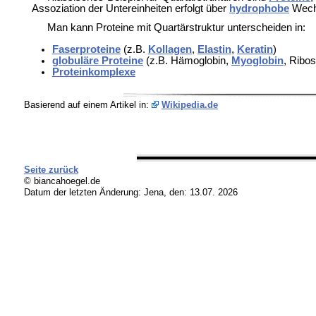
Assoziation der Untereinheiten erfolgt über
hydrophobe
Wech
Man kann Proteine mit Quartärstruktur unterscheiden in:
Faserproteine
(z.B.
Kollagen
,
Elastin
,
Keratin
)
globuläre Proteine
(z.B. Hämoglobin,
Myoglobin
, Ribo
Proteinkomplexe
Basierend auf einem Artikel in:
Wikipedia.de
Seite zurück
© biancahoegel.de
Datum der letzten Änderung:
Jena, den: 13.07. 2026